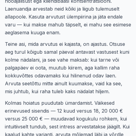
hooajalisust ega kliendibaasi kontsentratsiooni.
Laenuandja arvestab neid kõiki ja liigub tulemuselt
allapoole. Kasuta arvutust ülempiirina ja jäta endale
varu — kui makse mahub täpselt, ei mahu see esimese
aeglasema kuuga enam.
Teine asi, mida arvutus ei kajasta, on ajastus. Otsuse
aeg turul kõigub samal päeval antavast vastusest kuni
kolme nädalani, ja see vahe maksab: kui tarne või
palgapäev ei oota, muutub kiirem, aga kallim raha
kokkuvõttes odavamaks kui hilinenud odav laen.
Arvuta seetõttu mitte ainult kuumakse, vaid ka see,
mis juhtub, kui raha tuleb kaks nädalat hiljem.
Kolmas hoiatus puudutab ümardamist. Väikesed
erinevused sisendis — 12 kuud versus 18, 20 000 €
versus 25 000 € — muudavad kogukulu rohkem, kui
intuitiivselt tundub, sest intress arvestatakse jäägilt. Kui
kaalud kahte varianti, arvuta mõlemad läbi ja võrdle