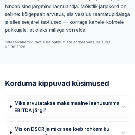
hindab sind järgmine laenuandja. Mõistlik järjekord on
selline: kõigepealt arvutus, siis vestlus raamatupidajaga
ja alles seejärel taotlused — korraga kahele-kolmele
pakkujale, et oleks millega võrrelda.
Intressivahemik: taotle.ee pakkumiste andmebaas, seisuga
03.08.2026.
Korduma kippuvad küsimused
Miks arvutatakse maksimaalne laenusumma
EBITDA järgi?
Mis on DSCR ja miks see loeb rohkem kui