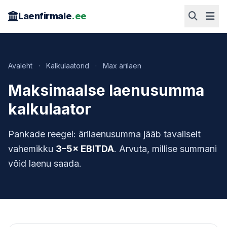
Laenfirmale
.ee
Avaleht
·
Kalkulaatorid
·
Max ärilaen
Maksimaalse laenusumma
kalkulaator
Pankade reegel: ärilaenusumma jääb tavaliselt
vahemikku
3–5× EBITDA
. Arvuta, millise summani
võid laenu saada.