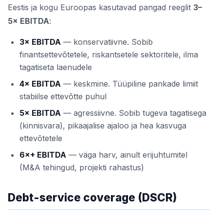
Eestis ja kogu Euroopas kasutavad pangad reeglit
3–
5× EBITDA
:
3× EBITDA
— konservatiivne. Sobib
finantsettevõtetele, riskantsetele sektoritele, ilma
tagatiseta laenudele
4× EBITDA
— keskmine. Tüüpiline pankade limiit
stabiilse ettevõtte puhul
5× EBITDA
— agressiivne. Sobib tugeva tagatisega
(kinnisvara), pikaajalise ajaloo ja hea kasvuga
ettevõtetele
6×+ EBITDA
— väga harv, ainult erijuhtumitel
(M&A tehingud, projekti rahastus)
Debt-service coverage (DSCR)