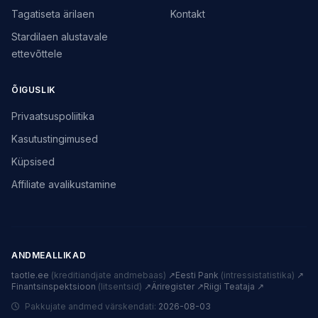
Tagatiseta ärilaen
Kontakt
Stardilaen alustavale
ettevõttele
ÕIGUSLIK
Privaatsuspoliitika
Kasutustingimused
Küpsised
Affiliate avalikustamine
ANDMEALLIKAD
taotle.ee
(kreditiandjate andmebaas)
↗
Eesti Pank
(intressistatistika)
↗
Finantsinspektsioon
(litsentsid)
↗
Äriregister ↗
Riigi Teataja ↗
Pakkujate andmed värskendati:
2026-08-03