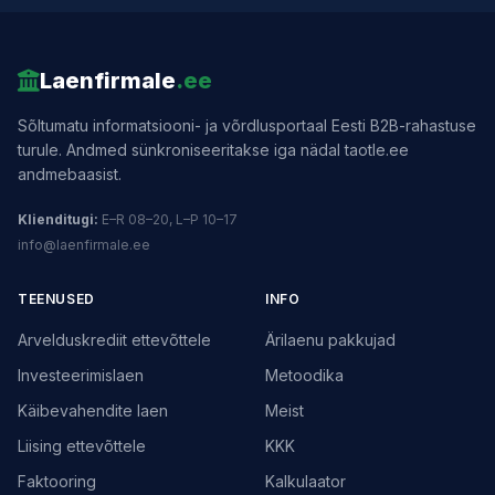
Laenfirmale
.ee
Sõltumatu informatsiooni- ja võrdlusportaal Eesti B2B-rahastuse
turule. Andmed sünkroniseeritakse iga nädal taotle.ee
andmebaasist.
Klienditugi:
E–R 08–20, L–P 10–17
info@laenfirmale.ee
TEENUSED
INFO
Arvelduskrediit ettevõttele
Ärilaenu pakkujad
Investeerimislaen
Metoodika
Käibevahendite laen
Meist
Liising ettevõttele
KKK
Faktooring
Kalkulaator