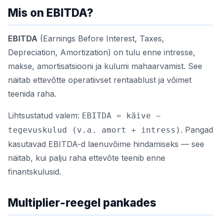
Mis on EBITDA?
EBITDA
(Earnings Before Interest, Taxes,
Depreciation, Amortization) on tulu enne intresse,
makse, amortisatsiooni ja kulumi mahaarvamist. See
näitab ettevõtte operatiivset rentaablust ja võimet
teenida raha.
Lihtsustatud valem:
EBITDA = käive −
. Pangad
tegevuskulud (v.a. amort + intress)
kasutavad EBITDA-d laenuvõime hindamiseks — see
näitab, kui palju raha ettevõte teenib enne
finantskulusid.
Multiplier-reegel pankades