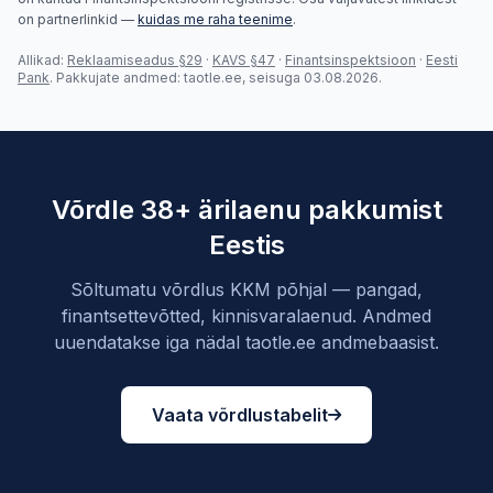
on partnerlinkid —
kuidas me raha teenime
.
Allikad:
Reklaamiseadus §29
·
KAVS §47
·
Finantsinspektsioon
·
Eesti
Pank
. Pakkujate andmed: taotle.ee, seisuga 03.08.2026.
Võrdle 38+ ärilaenu pakkumist
Eestis
Sõltumatu võrdlus KKM põhjal — pangad,
finantsettevõtted, kinnisvaralaenud. Andmed
uuendatakse iga nädal taotle.ee andmebaasist.
Vaata võrdlustabelit