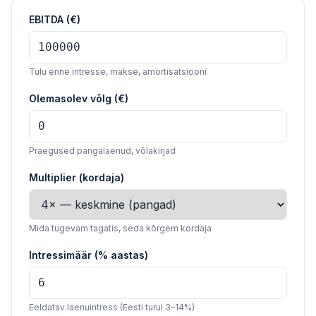
EBITDA (€)
Tulu enne intresse, makse, amortisatsiooni
Olemasolev võlg (€)
Praegused pangalaenud, võlakirjad
Multiplier (kordaja)
Mida tugevam tagatis, seda kõrgem kordaja
Intressimäär (% aastas)
Eeldatav laenuintress (Eesti turul 3–14%)