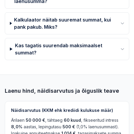
laenusumma?
Kalkulaator näitab suuremat summat, kui
pank pakub. Miks?
Kas tagatis suurendab maksimaalset
summat?
Laenu hind, näidisarvutus ja õiguslik teave
Näidisarvutus (KKM ehk krediidi kulukuse määr)
Ärilaen
50 000 €
, tähtaeg
60 kuud
, fikseeritud intress
8,0%
aastas, lepingutasu
500 €
(1,0% laenusummast).
Igakuine annuiteetmakse
1 014 €
, tagasimaksete summa