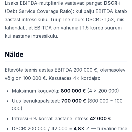
Lisaks EBITDA-mutpliierile vaatavad pangad
DSCR
-i
(Debt Service Coverage Ratio): kui palju EBITDA katab
aastast intressikulu. Tüüpiline nõue: DSCR ≥ 1,5×, mis
tähendab, et EBITDA on vähemalt 1,5 korda suurem
kui aastane intressikulu.
Näide
Ettevõte teenis aastas EBITDA 200 000 €, olemasolev
võlg on 100 000 €. Kasutades 4× kordajat:
Maksimum koguvõlg:
800 000 €
(4 × 200 000)
Uus laenukapatsiteet:
700 000 €
(800 000 − 100
000)
Intressi 6% korral: aastane intress
42 000 €
DSCR: 200 000 / 42 000 =
4,8×
✓ — turvaline tase