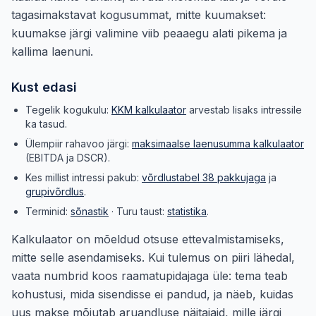
tagasimakstavat kogusummat, mitte kuumakset:
kuumakse järgi valimine viib peaaegu alati pikema ja
kallima laenuni.
Kust edasi
Tegelik kogukulu:
KKM kalkulaator
arvestab lisaks intressile
ka tasud.
Ülempiir rahavoo järgi:
maksimaalse laenusumma kalkulaator
(EBITDA ja DSCR).
Kes millist intressi pakub:
võrdlustabel 38 pakkujaga
ja
grupivõrdlus
.
Terminid:
sõnastik
· Turu taust:
statistika
.
Kalkulaator on mõeldud otsuse ettevalmistamiseks,
mitte selle asendamiseks. Kui tulemus on piiri lähedal,
vaata numbrid koos raamatupidajaga üle: tema teab
kohustusi, mida sisendisse ei pandud, ja näeb, kuidas
uus makse mõjutab aruandluse näitajaid, mille järgi