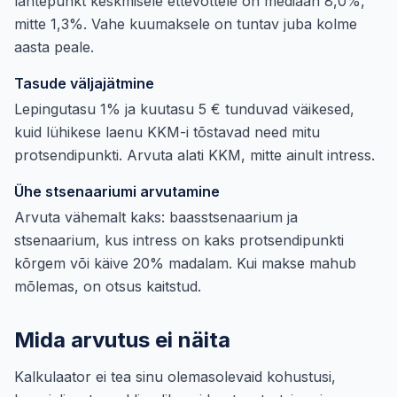
lähtepunkt keskmisele ettevõttele on mediaan 8,0%,
mitte 1,3%. Vahe kuumaksele on tuntav juba kolme
aasta peale.
Tasude väljajätmine
Lepingutasu 1% ja kuutasu 5 € tunduvad väikesed,
kuid lühikese laenu KKM-i tõstavad need mitu
protsendipunkti. Arvuta alati KKM, mitte ainult intress.
Ühe stsenaariumi arvutamine
Arvuta vähemalt kaks: baasstsenaarium ja
stsenaarium, kus intress on kaks protsendipunkti
kõrgem või käive 20% madalam. Kui makse mahub
mõlemas, on otsus kaitstud.
Mida arvutus ei näita
Kalkulaator ei tea sinu olemasolevaid kohustusi,