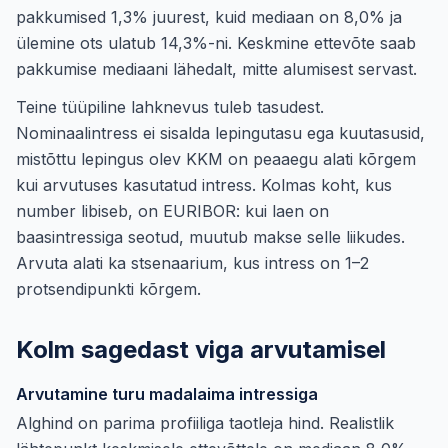
pakkumised 1,3% juurest, kuid mediaan on 8,0% ja
ülemine ots ulatub 14,3%-ni. Keskmine ettevõte saab
pakkumise mediaani lähedalt, mitte alumisest servast.
Teine tüüpiline lahknevus tuleb tasudest.
Nominaalintress ei sisalda lepingutasu ega kuutasusid,
mistõttu lepingus olev KKM on peaaegu alati kõrgem
kui arvutuses kasutatud intress. Kolmas koht, kus
number libiseb, on EURIBOR: kui laen on
baasintressiga seotud, muutub makse selle liikudes.
Arvuta alati ka stsenaarium, kus intress on 1–2
protsendipunkti kõrgem.
Kolm sagedast viga arvutamisel
Arvutamine turu madalaima intressiga
Alghind on parima profiiliga taotleja hind. Realistlik