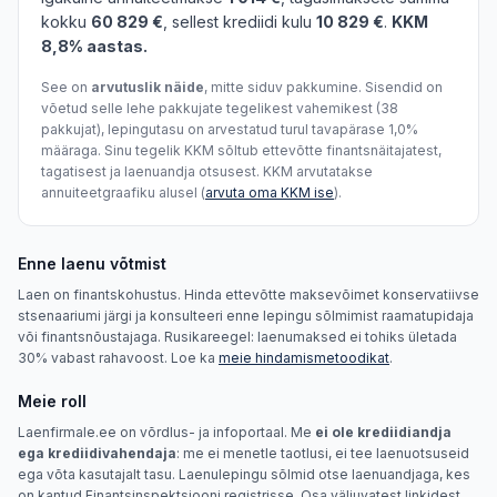
kokku
60 829 €
, sellest krediidi kulu
10 829 €
.
KKM
8,8% aastas.
See on
arvutuslik näide
, mitte siduv pakkumine. Sisendid on
võetud selle lehe pakkujate tegelikest vahemikest (38
pakkujat), lepingutasu on arvestatud turul tavapärase 1,0%
määraga. Sinu tegelik KKM sõltub ettevõtte finantsnäitajatest,
tagatisest ja laenuandja otsusest. KKM arvutatakse
annuiteetgraafiku alusel (
arvuta oma KKM ise
).
Enne laenu võtmist
Laen on finantskohustus. Hinda ettevõtte maksevõimet konservatiivse
stsenaariumi järgi ja konsulteeri enne lepingu sõlmimist raamatupidaja
või finantsnõustajaga. Rusikareegel: laenumaksed ei tohiks ületada
30% vabast rahavoost. Loe ka
meie hindamismetoodikat
.
Meie roll
Laenfirmale.ee on võrdlus- ja infoportaal. Me
ei ole krediidiandja
ega krediidivahendaja
: me ei menetle taotlusi, ei tee laenuotsuseid
ega võta kasutajalt tasu. Laenulepingu sõlmid otse laenuandjaga, kes
on kantud Finantsinspektsiooni registrisse. Osa väljuvatest linkidest