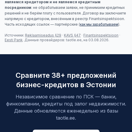
являемся кредитором и не являемся кредитным
посредником
: не обрабатываем заявки, не принимаем кредитных
решений и не берём плату с пользователя. Договор вы заключаете
напрямую с кредитором, внесённым в реестр Finantsinspektsioon.
Часть исходящих ссылок — партнёрские (
как мы зарабатываем
).
Источники:
Reklaamiseadus §29
·
KAVS §47
·
Finantsinspektsioon
·
Eesti Pank
. Данные провайдеров: taotle.ee, на 03.08.2026.
Сравните 38+ предложений
бизнес-кредитов в Эстонии
Независимое сравнение по ПСК — банки,
финкомпании, кредиты под залог недвижимости.
Данные обновляются еженедельно из базы
taotle.ee.