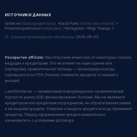
ИСТОЧНИКИ ДАННЫХ
taotle.ee
(база кредиторов)
↗
Eesti Pank
(статистика ставок)
↗
Finantsinspektsioon
(лицензии)
↗
Äriregister ↗
Riigi Teataja ↗
Данные провайдеров обновлены:
2026-08-03
Раскрытие affiliate:
Мы получаем комиссию от некоторых ссылок,
ведущих к кредиторам. Это не влияет на наши оценки или
сортировку сравнительной таблицы — провайдеры всегда
сортируются по ПСК (полная стоимость кредита) от низшей к
высшей.
Laenfirmale.ee — независимый информационно-сравнительный
портал по рынку B2B-финансирования Эстонии. Мы не являемся
кредитором или кредитным посредником, не обрабатываем заявки
и не выдаём кредиты. Решение о выдаче кредита всегда принимает
кредитор. Перед оформлением кредита внимательно
ознакомьтесь с условиями договора.