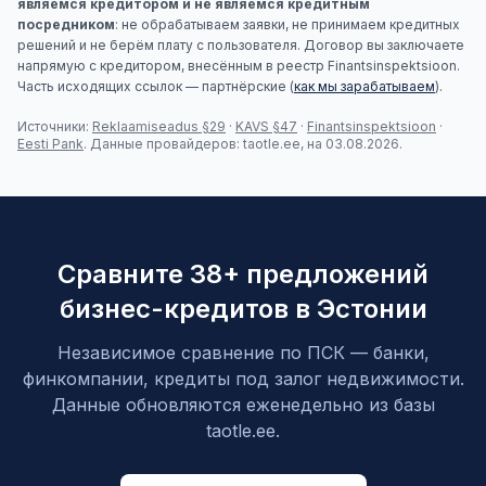
являемся кредитором и не являемся кредитным
посредником
: не обрабатываем заявки, не принимаем кредитных
решений и не берём плату с пользователя. Договор вы заключаете
напрямую с кредитором, внесённым в реестр Finantsinspektsioon.
Часть исходящих ссылок — партнёрские (
как мы зарабатываем
).
Источники:
Reklaamiseadus §29
·
KAVS §47
·
Finantsinspektsioon
·
Eesti Pank
. Данные провайдеров: taotle.ee, на 03.08.2026.
Сравните 38+ предложений
бизнес-кредитов в Эстонии
Независимое сравнение по ПСК — банки,
финкомпании, кредиты под залог недвижимости.
Данные обновляются еженедельно из базы
taotle.ee.