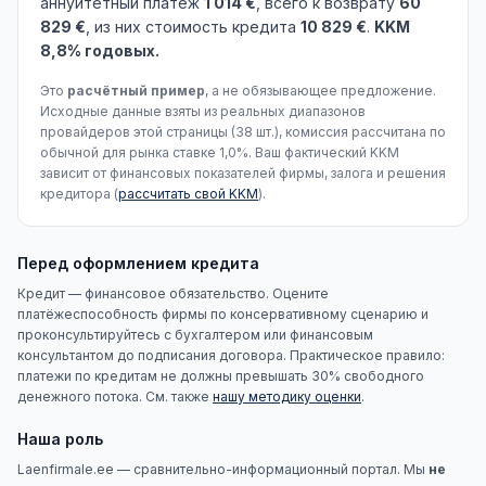
аннуитетный платёж
1 014 €
, всего к возврату
60
829 €
, из них стоимость кредита
10 829 €
.
KKM
8,8% годовых.
Это
расчётный пример
, а не обязывающее предложение.
Исходные данные взяты из реальных диапазонов
провайдеров этой страницы (38 шт.), комиссия рассчитана по
обычной для рынка ставке 1,0%. Ваш фактический KKM
зависит от финансовых показателей фирмы, залога и решения
кредитора (
рассчитать свой KKM
).
Перед оформлением кредита
Кредит — финансовое обязательство. Оцените
платёжеспособность фирмы по консервативному сценарию и
проконсультируйтесь с бухгалтером или финансовым
консультантом до подписания договора. Практическое правило:
платежи по кредитам не должны превышать 30% свободного
денежного потока. См. также
нашу методику оценки
.
Наша роль
Laenfirmale.ee — сравнительно-информационный портал. Мы
не