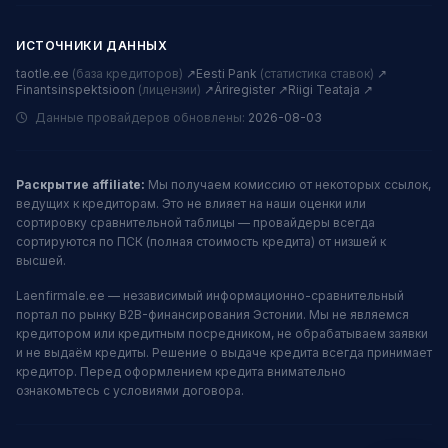
ИСТОЧНИКИ ДАННЫХ
taotle.ee
(база кредиторов)
↗
Eesti Pank
(статистика ставок)
↗
Finantsinspektsioon
(лицензии)
↗
Äriregister ↗
Riigi Teataja ↗
Данные провайдеров обновлены:
2026-08-03
Раскрытие affiliate:
Мы получаем комиссию от некоторых ссылок,
ведущих к кредиторам. Это не влияет на наши оценки или
сортировку сравнительной таблицы — провайдеры всегда
сортируются по ПСК (полная стоимость кредита) от низшей к
высшей.
Laenfirmale.ee — независимый информационно-сравнительный
портал по рынку B2B-финансирования Эстонии. Мы не являемся
кредитором или кредитным посредником, не обрабатываем заявки
и не выдаём кредиты. Решение о выдаче кредита всегда принимает
кредитор. Перед оформлением кредита внимательно
ознакомьтесь с условиями договора.