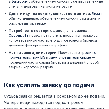
а
факторинг
: обеспечением служат уже выставленные
счета, и долговая нагрузка не растёт.
Деньги идут на покупку конкретного актива.
Лизинг
обычно дешевле: обеспечением служит сам актив, и
риск кредитора ниже.
Потребность повторяющаяся, а не разовая.
Овердрафт
позволяет платить проценты только за
использованную часть, что для сезонного бизнеса
дешевле фиксированного графика.
Нет ни залога, ни истории.
Посмотрите
кредит с
поручительством EIS
и
заём учредителя фирме
—
последний часто самый быстрый и дешёвый способ
закрыть короткий разрыв.
Как усилить заявку до подачи
Судьба заявки решается в основном до её подачи.
Четыре вещи находятся под контролем
предпринимателя и влияют на ответ сильнее, чем