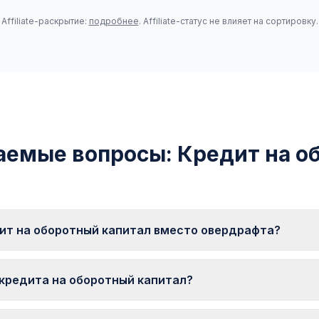
Affiliate-раскрытие:
подробнее
. Affiliate-статус не влияет на сортировку.
аемые вопросы: Кредит на о
ит на оборотный капитал вместо овердрафта?
а нужна разовая крупная сумма на конкретную цель. Овердра
редствах.
 кредита на оборотный капитал?
дитора. Небольшие суммы (до 25 000–50 000 €) часто без зал