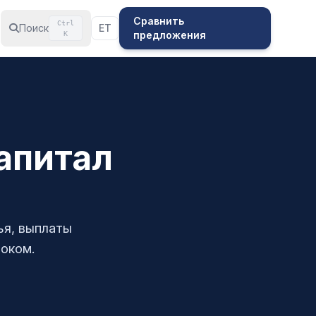
Сравнить
Ctrl
Поиск
ET
предложения
K
апитал
ья, выплаты
током.