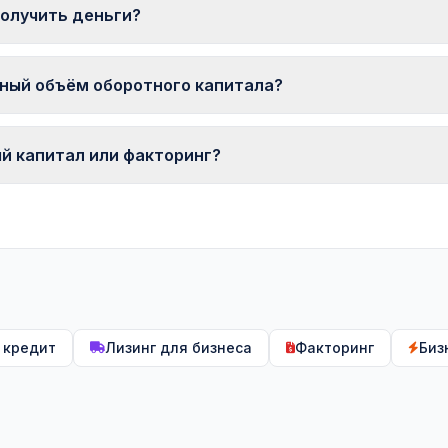
мости или другого имущества.
олучить деньги?
(Hoovi, Capitalia) — в тот же день. Банки обычно рассматрива
ный объём оборотного капитала?
 (среднее время оплаты счетов покупателями + оборачиваемос
дневная выручка. Именно эта сумма постоянно «заморожена» 
й капитал или факторинг?
та.
из-за отсрочек по счетам B2B-клиентам, факторинг обычно де
и деньги нужны на закупку товара до продажи, факторингу не
 кредит
Лизинг для бизнеса
Факторинг
Биз