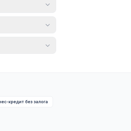
ют 1–5 рабочих дней.
ть склада − отсрочка у
в цикле и определяет
шевле и не увеличивает
чего финансировать —
нес-кредит без залога