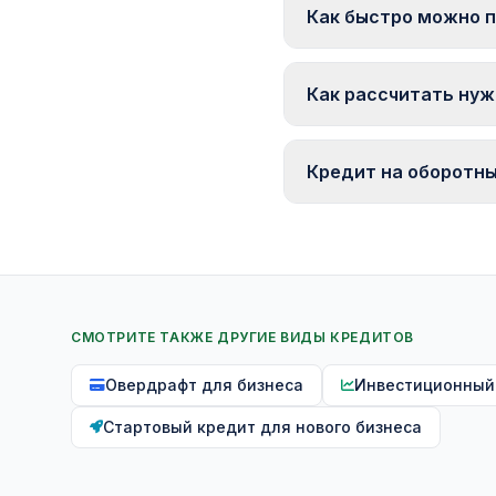
требуют залог недвижи
Как быстро можно п
В финансовых компаниях 
Как рассчитать нуж
Практическая формула:
поставщиков) × средне
Кредит на оборотны
разумный размер креди
Если разрыв возникает 
долговую нагрузку. Есл
тут работает кредит.
СМОТРИТЕ ТАКЖЕ ДРУГИЕ ВИДЫ КРЕДИТОВ
Овердрафт для бизнеса
Инвестиционный
Стартовый кредит для нового бизнеса