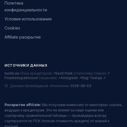
Политика
конфиденциальности
Условия использования
Cookies
Affiliate раскрытие
ИСТОЧНИКИ ДАННЫХ
taotle.ee
(база кредиторов)
↗
Eesti Pank
(статистика ставок)
↗
Finantsinspektsioon
(лицензии)
↗
Äriregister ↗
Riigi Teataja ↗
Данные провайдеров обновлены:
2026-08-03
Раскрытие affiliate:
Мы получаем комиссию от некоторых ссылок,
ведущих к кредиторам. Это не влияет на наши оценки или
сортировку сравнительной таблицы — провайдеры всегда
сортируются по ПСК (полная стоимость кредита) от низшей к
высшей.