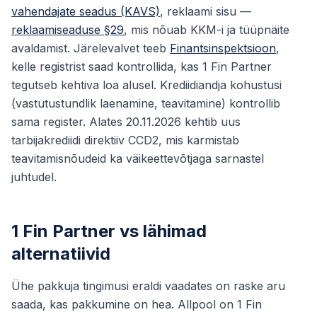
vahendajate seadus (KAVS)
, reklaami sisu —
reklaamiseaduse §29
, mis nõuab KKM-i ja tüüpnäite
avaldamist. Järelevalvet teeb
Finantsinspektsioon
,
kelle registrist saad kontrollida, kas 1 Fin Partner
tegutseb kehtiva loa alusel. Krediidiandja kohustusi
(vastutustundlik laenamine, teavitamine) kontrollib
sama register. Alates 20.11.2026 kehtib uus
tarbijakrediidi direktiiv CCD2, mis karmistab
teavitamisnõudeid ka väikeettevõtjaga sarnastel
juhtudel.
1 Fin Partner vs lähimad
alternatiivid
Ühe pakkuja tingimusi eraldi vaadates on raske aru
saada, kas pakkumine on hea. Allpool on 1 Fin