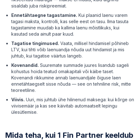
sisaldab juba riskipreemiat.
Ennetähtaegne tagastamine.
Kui plaanid laenu varem
tagasi maksta, kontrolli, kas selle eest on tasu. Ilma tasuta
tagastamine muudab ka kallima laenu mõistlikuks, kui
kasutad seda ainult paar kuud.
Tagatise tingimused.
Vaata, millisel hindamisel põhineb
LTV, kui tihti võib laenuandja nõuda uut hindamist ja mis
juhtub, kui tagatise väärtus langeb.
Kovenandid.
Suuremate summade juures lisandub sageli
kohustus hoida teatud omakapitali või käibe taset.
Kovenandi rikkumine annab laenuandjale õiguse laen
ennetähtaegselt sisse nõuda — see on tehniline risk, mitte
teoreetiline.
Viivis.
Uuri, mis juhtub ühe hilinenud maksega: kui kõrge on
viivisemäär ja kas see käivitab automaatselt lepingu
ülesütlemise.
Mida teha, kui 1 Fin Partner keeldub