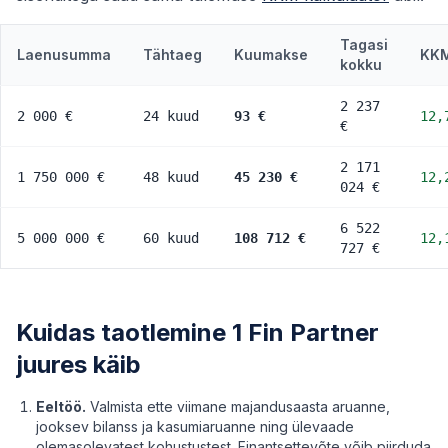
Tagasi
Laenusumma
Tähtaeg
Kuumakse
KK
kokku
2 237
2 000 €
24 kuud
93 €
12,
€
2 171
1 750 000 €
48 kuud
45 230 €
12,
024 €
6 522
5 000 000 €
60 kuud
108 712 €
12,
727 €
Kuidas taotlemine 1 Fin Partner
juures käib
Eeltöö.
Valmista ette viimane majandusaasta aruanne,
jooksev bilanss ja kasumiaruanne ning ülevaade
olemasolevatest kohustustest. Finantsettevõte võib piirduda