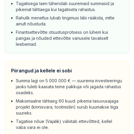
Tagatisega laen tähendab suuremaid summasid ja
pikemat tähtaega kui tagatiseta rahastus.
Rahulik menetlus lubab tingimusi läbi rääkida, mitte
ainult nõustuda.
Finantsettevõtte otsustusprotsess on lühem kui
pangas ja nõuded ettevõtte vanusele tavaliselt
leebemad.
Piirangud ja kellele ei sobi
Summa lagi on 5 000 000 € — suurema investeeringu
jaoks tuleb kaasata teine pakkuja või jagada rahastus
osadeks.
Maksimaalne tähtaeg 60 kuud: pikema tasuvusajaga
projekt (kinnisvara, tootmisliin) surub kuumakse liiga
suureks.
Tagatise nõue (Vajalik) välistab ettevõtted, kellel
vaba vara ei ole.