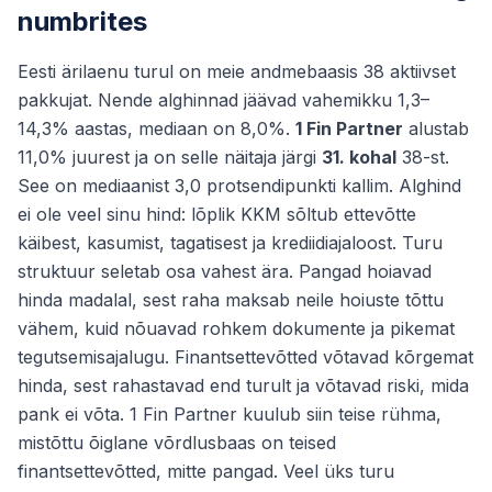
numbrites
Eesti ärilaenu turul on meie andmebaasis 38 aktiivset
pakkujat. Nende alghinnad jäävad vahemikku 1,3–
14,3% aastas, mediaan on 8,0%.
1 Fin Partner
alustab
11,0% juurest ja on selle näitaja järgi
31. kohal
38-st.
See on mediaanist 3,0 protsendipunkti kallim. Alghind
ei ole veel sinu hind: lõplik KKM sõltub ettevõtte
käibest, kasumist, tagatisest ja krediidiajaloost. Turu
struktuur seletab osa vahest ära. Pangad hoiavad
hinda madalal, sest raha maksab neile hoiuste tõttu
vähem, kuid nõuavad rohkem dokumente ja pikemat
tegutsemisajalugu. Finantsettevõtted võtavad kõrgemat
hinda, sest rahastavad end turult ja võtavad riski, mida
pank ei võta. 1 Fin Partner kuulub siin teise rühma,
mistõttu õiglane võrdlusbaas on teised
finantsettevõtted, mitte pangad. Veel üks turu