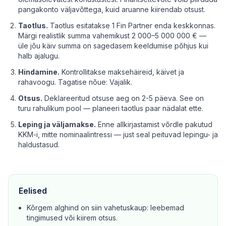
pangakonto väljavõttega, kuid aruanne kiirendab otsust.
Taotlus.
Taotlus esitatakse 1 Fin Partner enda keskkonnas.
Märgi realistlik summa vahemikust 2 000–5 000 000 € —
üle jõu käiv summa on sagedasem keeldumise põhjus kui
halb ajalugu.
Hindamine.
Kontrollitakse maksehäireid, käivet ja
rahavoogu. Tagatise nõue: Vajalik.
Otsus.
Deklareeritud otsuse aeg on 2-5 päeva. See on
turu rahulikum pool — planeeri taotlus paar nädalat ette.
Leping ja väljamakse.
Enne allkirjastamist võrdle pakutud
KKM-i, mitte nominaalintressi — just seal peituvad lepingu- ja
haldustasud.
Eelised
Kõrgem alghind on siin vahetuskaup: leebemad
tingimused või kiirem otsus.