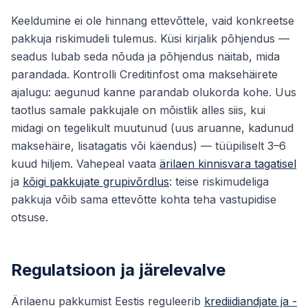
Keeldumine ei ole hinnang ettevõttele, vaid konkreetse
pakkuja riskimudeli tulemus. Küsi kirjalik põhjendus —
seadus lubab seda nõuda ja põhjendus näitab, mida
parandada. Kontrolli Creditinfost oma maksehäirete
ajalugu: aegunud kanne parandab olukorda kohe. Uus
taotlus samale pakkujale on mõistlik alles siis, kui
midagi on tegelikult muutunud (uus aruanne, kadunud
maksehäire, lisatagatis või käendus) — tüüpiliselt 3–6
kuud hiljem. Vahepeal vaata
ärilaen kinnisvara tagatisel
ja
kõigi pakkujate grupivõrdlus
: teise riskimudeliga
pakkuja võib sama ettevõtte kohta teha vastupidise
otsuse.
Regulatsioon ja järelevalve
Ärilaenu pakkumist Eestis reguleerib
krediidiandjate ja -