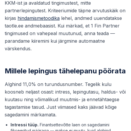
KKM-ist ja avaldatud tingimustest, mitte
partnerlepingutest. Kriteeriumide täpne arvutuskäik on
kirjas
hindamismetoodika
lehel, andmed uuendatakse
taotle.ee andmebaasist. Kui märkad, et 1 Fin Partner
tingimused on vahepeal muutunud, anna teada —
parandame kiiremini kui järgmine automaatne
värskendus.
Millele lepingus tähelepanu pöörata
Alghind 11,0% on turundusnumber. Tegelik kulu
koosneb neljast osast: intress, lepingutasu, haldus- või
kuutasu ning võimalikud muutmis- ja ennetähtaegse
tagastamise tasud. Just viimased kaks jäävad kõige
sagedamini märkamata.
Intressi tüüp.
Finantsettevõtte laen on sagedamini
fikseeritud määraga — makse ei muutu, kuid alghind