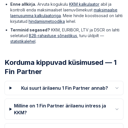
Enne allkirja.
Arvuta kogukulu
KKM kalkulaator
abil ja
kontrolli enda maksimaalset laenuvõimekust
maksimaalse
laenusumma kalkulaatoriga
. Meie hinde koostisosad on lahti
kirjutatud
hindamismetoodika
lehel.
Terminid segased?
KKM, EURIBOR, LTV ja DSCR on lahti
seletatud
B2B-rahastuse sõnastikus
, turu üldpilt —
statistikalehel
.
Korduma kippuvad küsimused — 1
Fin Partner
Kui suurt ärilaenu 1 Fin Partner annab?
Milline on 1 Fin Partner ärilaenu intress ja
KKM?