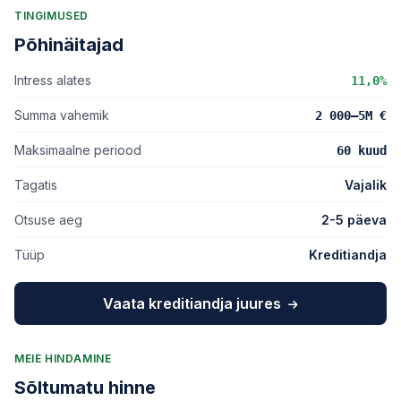
TINGIMUSED
Põhinäitajad
Intress alates
11,0%
Summa vahemik
2 000–5M €
Maksimaalne periood
60 kuud
Tagatis
Vajalik
Otsuse aeg
2-5 päeva
Tüüp
Kreditiandja
Vaata kreditiandja juures
MEIE HINDAMINE
Sõltumatu hinne