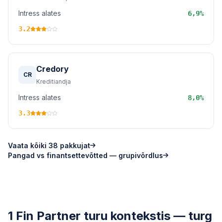
Intress alates
6,9%
3.2
Credory
CR
Kreditiandja
Intress alates
8,0%
3.3
Vaata kõiki 38 pakkujat
Pangad vs finantsettevõtted — grupivõrdlus
1 Fin Partner turu kontekstis — turg