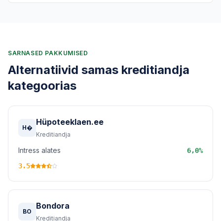
SARNASED PAKKUMISED
Alternatiivid samas kreditiandja
kategoorias
Hüpoteeklaen.ee
H�
Kreditiandja
Intress alates
6,0%
3.5
Bondora
BO
Kreditiandja