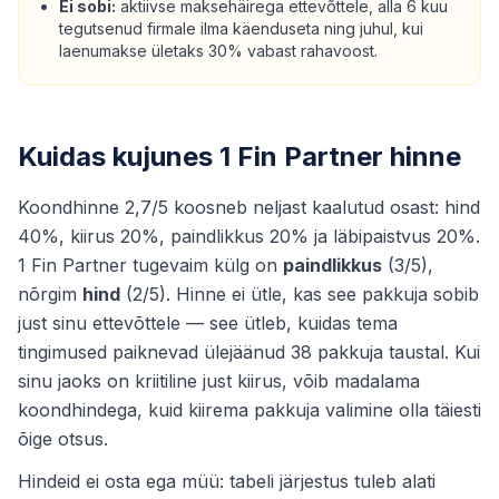
Ei sobi:
aktiivse maksehäirega ettevõttele, alla 6 kuu
tegutsenud firmale ilma käenduseta ning juhul, kui
laenumakse ületaks 30% vabast rahavoost.
Kuidas kujunes 1 Fin Partner hinne
Koondhinne 2,7/5 koosneb neljast kaalutud osast: hind
40%, kiirus 20%, paindlikkus 20% ja läbipaistvus 20%.
1 Fin Partner tugevaim külg on
paindlikkus
(3/5),
nõrgim
hind
(2/5). Hinne ei ütle, kas see pakkuja sobib
just sinu ettevõttele — see ütleb, kuidas tema
tingimused paiknevad ülejäänud 38 pakkuja taustal. Kui
sinu jaoks on kriitiline just kiirus, võib madalama
koondhindega, kuid kiirema pakkuja valimine olla täiesti
õige otsus.
Hindeid ei osta ega müü: tabeli järjestus tuleb alati