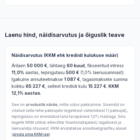
Laenu hind, näidisarvutus ja õiguslik teave
Näidisarvutus (KKM ehk krediidi kulukuse määr)
Ärilaen
50 000 €
, tähtaeg
60 kuud
, fikseeritud intress
11,0%
aastas, lepingutasu
500 €
(1,0% laenusummast).
Igakuine annuiteetmakse
1 087 €
, tagasimaksete summa
kokku
65 227 €
, sellest krediidi kulu
15 227 €
.
KKM
12,1% aastas.
See on
arvutuslik näide
, mitte siduv pakkumine. Sisendid on
võetud selle lehe pakkujate tegelikest vahemikest (1 pakkujat),
lepingutasu on arvestatud turul tavapärase 1,0% määraga. Sinu
tegelik KKM sõltub ettevõtte finantsnäitajatest, tagatisest ja
laenuandja otsusest. KKM arvutatakse annuiteetgraafiku alusel
(
arvuta oma KKM ise
).