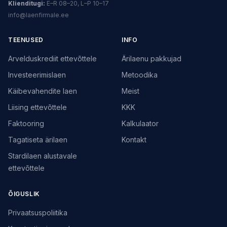
Klienditugi:
E–R 08–20, L–P 10–17
info@laenfirmale.ee
TEENUSED
INFO
Arvelduskrediit ettevõttele
Ärilaenu pakkujad
Investeerimislaen
Metoodika
Käibevahendite laen
Meist
Liising ettevõttele
KKK
Faktooring
Kalkulaator
Tagatiseta ärilaen
Kontakt
Stardilaen alustavale
ettevõttele
ÕIGUSLIK
Privaatsuspoliitika