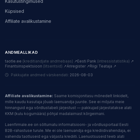
Kasutustingimused
Küpsised
Affiliate avalikustamine
ANDMEALLIKAD
taotle.ee
(kreditiandjate andmebaas)
↗
Eesti Pank
(intressistatistika)
↗
Finantsinspektsioon
(litsentsid)
↗
Äriregister ↗
Riigi Teataja ↗
Pakkujate andmed värskendati:
2026-08-03
Affiliate avalikustamine:
Saame komisjonitasu mõnedelt linkidelt,
mille kaudu kasutaja jõuab laenuandja juurde. See ei mõjuta meie
hinnanguid ega võrdlustabeli järjestust — pakkujad järjestatakse alati
KKM (kulu kogumäära) põhjal madalaimast kõrgeimani.
Laenfirmale.ee on sõltumatu informatsiooni- ja võrdlusportaal Eesti
B2B-rahastuse turule. Me ei ole laenuandja ega krediidivahendaja, ei
vahenda taotluseid ega väljasta krediiti. Laenuotsuseid teeb alati