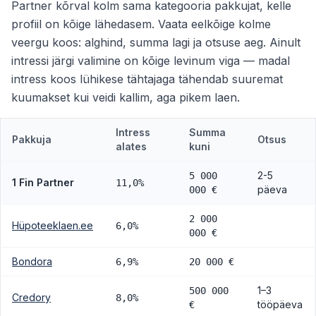
Partner kõrval kolm sama kategooria pakkujat, kelle
profiil on kõige lähedasem. Vaata eelkõige kolme
veergu koos: alghind, summa lagi ja otsuse aeg. Ainult
intressi järgi valimine on kõige levinum viga — madal
intress koos lühikese tähtajaga tähendab suuremat
kuumakset kui veidi kallim, aga pikem laen.
Intress
Summa
Pakkuja
Otsus
alates
kuni
2-5
5 000
1 Fin Partner
11,0%
päeva
000 €
2 000
Hüpoteeklaen.ee
6,0%
000 €
Bondora
6,9%
20 000 €
1–3
500 000
Credory
8,0%
tööpäeva
€