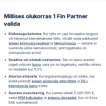
Millises olukorras 1 Fin Partner
valida
Käibeaugu katmine.
Kui raha on vaja hooajalise languse
või hilinenud kliendimaksete tõttu, võrdle seda pakkumist
ärilaen kinnisvara tagatisel
ja
faktooringuga
— viimane ei
suurenda üldse laenukoormust, sest tagatiseks on
olemasolevad arved.
Seadme või sõiduki soetamine.
Siin on laenu asemel
sageli odavam
liising
: vara ise on tagatiseks, mistõttu intress
on madalam kui 11,0%.
Alustav ettevõte.
Kui tegutsemisajalugu on lühike, loe
eraldi juhendit
ärilaen alustavale ettevõttele
ja
EIS-i
käendusega laenu
kohta.
Suurem investeering.
Kui summa ületab 5 000 000 €,
vaata
KKM kalkulaator
ja
ärilaenu ülevaadet
, kus on koos
kõik summaklassid.