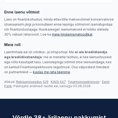
Enne laenu võtmist
Laen on finantskohustus. Hinda ettevõtte maksevõimet konservatiivse
stsenaariumi järgi ja konsulteeri enne lepingu sõlmimist raamatupidaja
või finantsnõustajaga. Rusikareegel: laenumaksed ei tohiks ületada
30% vabast rahavoost. Loe ka
meie hindamismetoodikat
.
Meie roll
Laenfirmale.ee on võrdlus- ja infoportaal. Me
ei ole krediidiandja
ega krediidivahendaja
: me ei menetle taotlusi, ei tee laenuotsuseid
ega võta kasutajalt tasu. Laenulepingu sõlmid otse laenuandjaga, kes
on kantud Finantsinspektsiooni registrisse. Osa väljuvatest linkidest
on partnerlinkid —
kuidas me raha teenime
.
Allikad:
Reklaamiseadus §29
·
KAVS §47
·
Finantsinspektsioon
·
Eesti
Pank
. Pakkujate andmed: taotle.ee, seisuga 03.08.2026.
Võrdle 38+ ärilaenu pakkumist