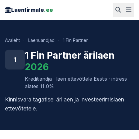
Laenfirmale
.ee
Avaleht
·
Laenuandjad
·
1 Fin Partner
1 Fin Partner ärilaen
1
2026
Kreditiandja · laen ettevõttele Eestis · intress
alates 11,0%
Kinnisvara tagatisel ärilaen ja investeerimislaen
ettevõtetele.