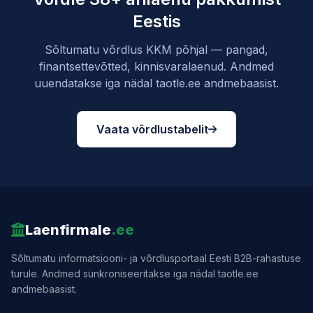
Eestis
Sõltumatu võrdlus KKM põhjal — pangad,
finantsettevõtted, kinnisvaralaenud. Andmed
uuendatakse iga nädal taotle.ee andmebaasist.
Vaata võrdlustabelit
Laenfirmale
.ee
Sõltumatu informatsiooni- ja võrdlusportaal Eesti B2B-rahastuse
turule. Andmed sünkroniseeritakse iga nädal taotle.ee
andmebaasist.