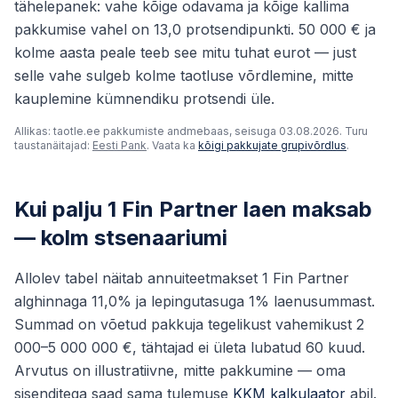
tähelepanek: vahe kõige odavama ja kõige kallima
pakkumise vahel on 13,0 protsendipunkti. 50 000 € ja
kolme aasta peale teeb see mitu tuhat eurot — just
selle vahe sulgeb kolme taotluse võrdlemine, mitte
kauplemine kümnendiku protsendi üle.
Allikas: taotle.ee pakkumiste andmebaas, seisuga 03.08.2026. Turu
taustanäitajad:
Eesti Pank
. Vaata ka
kõigi pakkujate grupivõrdlus
.
Kui palju 1 Fin Partner laen maksab
— kolm stsenaariumi
Allolev tabel näitab annuiteetmakset 1 Fin Partner
alghinnaga 11,0% ja lepingutasuga 1% laenusummast.
Summad on võetud pakkuja tegelikust vahemikust 2
000–5 000 000 €, tähtajad ei ületa lubatud 60 kuud.
Arvutus on illustratiivne, mitte pakkumine — oma
sisenditega saad sama tulemuse
KKM kalkulaator
abil.