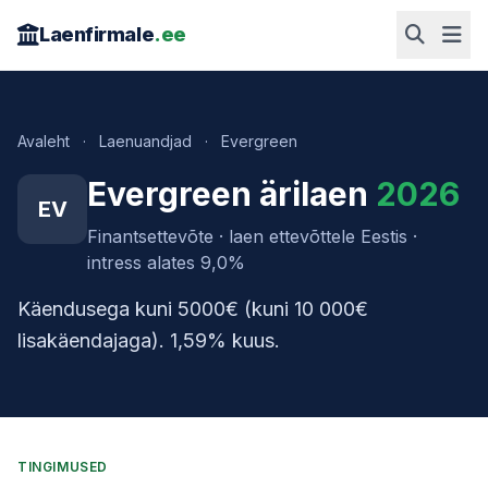
Laenfirmale
.ee
Avaleht
·
Laenuandjad
·
Evergreen
Evergreen ärilaen
2026
EV
Finantsettevõte · laen ettevõttele Eestis ·
intress alates 9,0%
Käendusega kuni 5000€ (kuni 10 000€
lisakäendajaga). 1,59% kuus.
TINGIMUSED