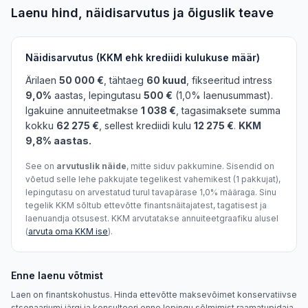
Laenu hind, näidisarvutus ja õiguslik teave
Näidisarvutus (KKM ehk krediidi kulukuse määr)
Ärilaen
50 000 €
, tähtaeg
60 kuud
, fikseeritud intress
9,0%
aastas, lepingutasu
500 €
(1,0% laenusummast).
Igakuine annuiteetmakse
1 038 €
, tagasimaksete summa
kokku
62 275 €
, sellest krediidi kulu
12 275 €
.
KKM
9,8% aastas.
See on
arvutuslik näide
, mitte siduv pakkumine. Sisendid on
võetud selle lehe pakkujate tegelikest vahemikest (1 pakkujat),
lepingutasu on arvestatud turul tavapärase 1,0% määraga. Sinu
tegelik KKM sõltub ettevõtte finantsnäitajatest, tagatisest ja
laenuandja otsusest. KKM arvutatakse annuiteetgraafiku alusel
(
arvuta oma KKM ise
).
Enne laenu võtmist
Laen on finantskohustus. Hinda ettevõtte maksevõimet konservatiivse
stsenaariumi järgi ja konsulteeri enne lepingu sõlmimist raamatupidaja