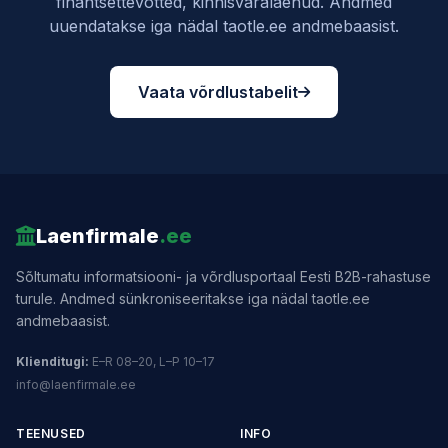
finantsettevõtted, kinnisvaralaenud. Andmed
uuendatakse iga nädal taotle.ee andmebaasist.
Vaata võrdlustabelit
Laenfirmale
.ee
Sõltumatu informatsiooni- ja võrdlusportaal Eesti B2B-rahastuse
turule. Andmed sünkroniseeritakse iga nädal taotle.ee
andmebaasist.
Klienditugi:
E–R 08–20, L–P 10–17
info@laenfirmale.ee
TEENUSED
INFO