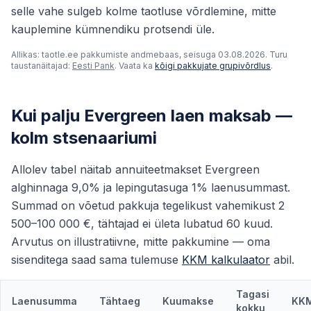
selle vahe sulgeb kolme taotluse võrdlemine, mitte
kauplemine kümnendiku protsendi üle.
Allikas: taotle.ee pakkumiste andmebaas, seisuga 03.08.2026. Turu
taustanäitajad:
Eesti Pank
. Vaata ka
kõigi pakkujate grupivõrdlus
.
Kui palju Evergreen laen maksab —
kolm stsenaariumi
Allolev tabel näitab annuiteetmakset Evergreen
alghinnaga 9,0% ja lepingutasuga 1% laenusummast.
Summad on võetud pakkuja tegelikust vahemikust 2
500–100 000 €, tähtajad ei ületa lubatud 60 kuud.
Arvutus on illustratiivne, mitte pakkumine — oma
sisenditega saad sama tulemuse
KKM kalkulaator
abil.
Tagasi
Laenusumma
Tähtaeg
Kuumakse
KK
kokku