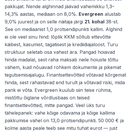
pakkujat. Nende alghinnad jäävad vahemikku 1,3–
14,3% aastas, mediaan on 8,0%.
Evergreen
alustab
9,0% juurest ja on selle näitaja järgi
21. kohal
38-st.
See on mediaanist 1,0 protsendipunkti kallim. Alghind
ei ole veel sinu hind: lõplik KKM sõltub ettevõtte
käibest, kasumist, tagatisest ja krediidiajaloost. Turu
struktuur seletab osa vahest ära. Pangad hoiavad
hinda madalal, sest raha maksab neile hoiuste tõttu
vähem, kuid nõuavad rohkem dokumente ja pikemat
tegutsemisajalugu. Finantsettevõtted võtavad kõrgemat
hinda, sest rahastavad end turult ja võtavad riski, mida
pank ei võta. Evergreen kuulub siin teise rühma,
mistõttu õiglane võrdlusbaas on teised
finantsettevõtted, mitte pangad. Veel üks turu
tähelepanek: vahe kõige odavama ja kõige kallima
pakkumise vahel on 13,0 protsendipunkti. 50 000 € ja
kolme aasta peale teeb see mitu tuhat eurot — just