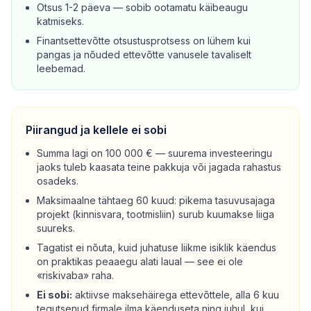
Otsus 1-2 päeva — sobib ootamatu käibeaugu
katmiseks.
Finantsettevõtte otsustusprotsess on lühem kui
pangas ja nõuded ettevõtte vanusele tavaliselt
leebemad.
Piirangud ja kellele ei sobi
Summa lagi on 100 000 € — suurema investeeringu
jaoks tuleb kaasata teine pakkuja või jagada rahastus
osadeks.
Maksimaalne tähtaeg 60 kuud: pikema tasuvusajaga
projekt (kinnisvara, tootmisliin) surub kuumakse liiga
suureks.
Tagatist ei nõuta, kuid juhatuse liikme isiklik käendus
on praktikas peaaegu alati laual — see ei ole
«riskivaba» raha.
Ei sobi:
aktiivse maksehäirega ettevõttele, alla 6 kuu
tegutsenud firmale ilma käenduseta ning juhul, kui