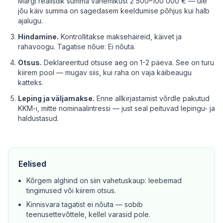
Märgi realistlik summa vahemikust 2 500–100 000 € — üle
jõu käiv summa on sagedasem keeldumise põhjus kui halb
ajalugu.
Hindamine.
Kontrollitakse maksehäireid, käivet ja
rahavoogu. Tagatise nõue: Ei nõuta.
Otsus.
Deklareeritud otsuse aeg on 1-2 päeva. See on turu
kiirem pool — mugav siis, kui raha on vaja käibeaugu
katteks.
Leping ja väljamakse.
Enne allkirjastamist võrdle pakutud
KKM-i, mitte nominaalintressi — just seal peituvad lepingu- ja
haldustasud.
Eelised
Kõrgem alghind on siin vahetuskaup: leebemad
tingimused või kiirem otsus.
Kinnisvara tagatist ei nõuta — sobib
teenusettevõttele, kellel varasid pole.