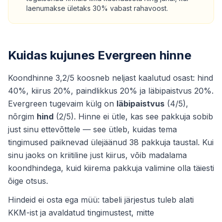
laenumakse ületaks 30% vabast rahavoost.
Kuidas kujunes Evergreen hinne
Koondhinne 3,2/5 koosneb neljast kaalutud osast: hind
40%, kiirus 20%, paindlikkus 20% ja läbipaistvus 20%.
Evergreen tugevaim külg on
läbipaistvus
(4/5),
nõrgim
hind
(2/5). Hinne ei ütle, kas see pakkuja sobib
just sinu ettevõttele — see ütleb, kuidas tema
tingimused paiknevad ülejäänud 38 pakkuja taustal. Kui
sinu jaoks on kriitiline just kiirus, võib madalama
koondhindega, kuid kiirema pakkuja valimine olla täiesti
õige otsus.
Hindeid ei osta ega müü: tabeli järjestus tuleb alati
KKM-ist ja avaldatud tingimustest, mitte