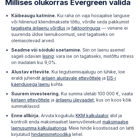
Millises olukorras Evergreen valida
Käibeaugu katmine.
Kui raha on vaja hooajalise languse
või hilinenud kliendimaksete tõttu, võrdle seda pakkumist
tagatiseta ärilaenu võrdlus
ja
faktooringuga
— viimane ei
suurenda üldse laenukoormust, sest tagatiseks on
olemasolevad arved.
Seadme või sõiduki soetamine.
Siin on laenu asemel
sageli odavam
liising
: vara ise on tagatiseks, mistõttu intress
on madalam kui 9,0%.
Alustav ettevõte.
Kui tegutsemisajalugu on lühike, loe
eraldi juhendit
ärilaen alustavale ettevõttele
ja
EIS-i
käendusega laenu
kohta.
Suurem investeering.
Kui summa ületab 100 000 €, vaata
kiirlaen ettevõttele
ja
ärilaenu ülevaadet
, kus on koos kõik
summaklassid.
Enne allkirja.
Arvuta kogukulu
KKM kalkulaator
abil ja
kontrolli enda maksimaalset laenuvõimekust
maksimaalse
laenusumma kalkulaatoriga
. Meie hinde koostisosad on lahti
kirjutatud
hindamismetoodika
lehel.