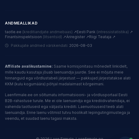
ANDMEALLIKAD
taotle.ee
(kreditiandjate andmebaas)
↗
Eesti Pank
(intressistatistika)
↗
Finantsinspektsioon
(litsentsid)
↗
Äriregister ↗
Riigi Teataja ↗
Pakkujate andmed värskendati:
2026-08-03
Affiliate avalikustamine:
Saame komisjonitasu mõnedelt linkidelt,
mille kaudu kasutaja jõuab laenuandja juurde. See ei mõjuta meie
hinnanguid ega võrdlustabeli järjestust — pakkujad järjestatakse alati
KKM (kulu kogumäära) põhjal madalaimast kõrgeimani.
Laenfirmale.ee on sõltumatu informatsiooni- ja võrdlusportaal Eesti
B2B-rahastuse turule. Me ei ole laenuandja ega krediidivahendaja, ei
vahenda taotluseid ega väljasta krediiti. Laenuotsuseid teeb alati
laenuandja. Enne laenu võtmist tutvu hoolikalt lepingutingimustega ja
veendu, et suudad laenu tagasi maksta.
© 2026 Laen Firmale. Laenfirmale.ee