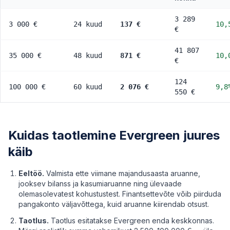
3 289
3 000 €
24 kuud
137 €
10,
€
41 807
35 000 €
48 kuud
871 €
10,
€
124
100 000 €
60 kuud
2 076 €
9,8
550 €
Kuidas taotlemine Evergreen juures
käib
Eeltöö.
Valmista ette viimane majandusaasta aruanne,
jooksev bilanss ja kasumiaruanne ning ülevaade
olemasolevatest kohustustest. Finantsettevõte võib piirduda
pangakonto väljavõttega, kuid aruanne kiirendab otsust.
Taotlus.
Taotlus esitatakse Evergreen enda keskkonnas.