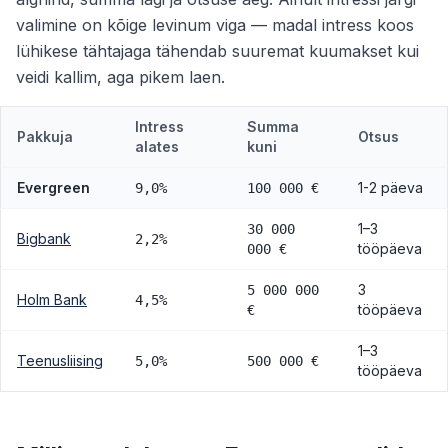
valimine on kõige levinum viga — madal intress koos
lühikese tähtajaga tähendab suuremat kuumakset kui
veidi kallim, aga pikem laen.
Intress
Summa
Pakkuja
Otsus
alates
kuni
Evergreen
1-2 päeva
9,0%
100 000 €
1–3
30 000
Bigbank
2,2%
tööpäeva
000 €
3
5 000 000
Holm Bank
4,5%
tööpäeva
€
1–3
Teenusliising
5,0%
500 000 €
tööpäeva