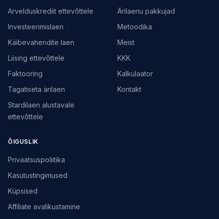
Arvelduskrediit ettevõttele
Ärilaenu pakkujad
Investeerimislaen
Metoodika
Käibevahendite laen
Meist
Liising ettevõttele
KKK
Faktooring
Kalkulaator
Tagatiseta ärilaen
Kontakt
Stardilaen alustavale
ettevõttele
ÕIGUSLIK
Privaatsuspoliitika
Kasutustingimused
Küpsised
Affiliate avalikustamine