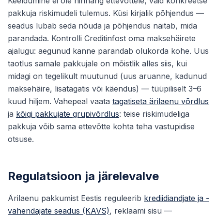
Keeldumine ei ole hinnang ettevõttele, vaid konkreetse
pakkuja riskimudeli tulemus. Küsi kirjalik põhjendus —
seadus lubab seda nõuda ja põhjendus näitab, mida
parandada. Kontrolli Creditinfost oma maksehäirete
ajalugu: aegunud kanne parandab olukorda kohe. Uus
taotlus samale pakkujale on mõistlik alles siis, kui
midagi on tegelikult muutunud (uus aruanne, kadunud
maksehäire, lisatagatis või käendus) — tüüpiliselt 3–6
kuud hiljem. Vahepeal vaata
tagatiseta ärilaenu võrdlus
ja
kõigi pakkujate grupivõrdlus
: teise riskimudeliga
pakkuja võib sama ettevõtte kohta teha vastupidise
otsuse.
Regulatsioon ja järelevalve
Ärilaenu pakkumist Eestis reguleerib
krediidiandjate ja -
vahendajate seadus (KAVS)
, reklaami sisu —