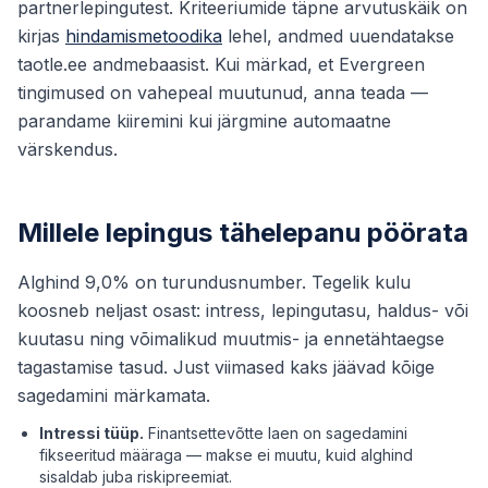
partnerlepingutest. Kriteeriumide täpne arvutuskäik on
kirjas
hindamismetoodika
lehel, andmed uuendatakse
taotle.ee andmebaasist. Kui märkad, et Evergreen
tingimused on vahepeal muutunud, anna teada —
parandame kiiremini kui järgmine automaatne
värskendus.
Millele lepingus tähelepanu pöörata
Alghind 9,0% on turundusnumber. Tegelik kulu
koosneb neljast osast: intress, lepingutasu, haldus- või
kuutasu ning võimalikud muutmis- ja ennetähtaegse
tagastamise tasud. Just viimased kaks jäävad kõige
sagedamini märkamata.
Intressi tüüp.
Finantsettevõtte laen on sagedamini
fikseeritud määraga — makse ei muutu, kuid alghind
sisaldab juba riskipreemiat.