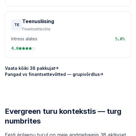
Teenusliising
TE
Finantsettevõte
Intress alates
5,0%
4.0
Vaata kõiki 38 pakkujat
Pangad vs finantsettevõtted — grupivõrdlus
Evergreen turu kontekstis — turg
numbrites
Eesti ärilaenu turul on meie andmebaasis 38 aktiivset