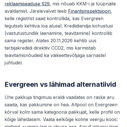
reklaamiseaduse §29
, mis nõuab KKM-i ja tüüpnäite
avaldamist. Järelevalvet teeb
Finantsinspektsioon
,
kelle registrist saad kontrollida, kas Evergreen
tegutseb kehtiva loa alusel. Krediidiandja kohustusi
(vastutustundlik laenamine, teavitamine) kontrollib
sama register. Alates 20.11.2026 kehtib uus
tarbijakrediidi direktiiv CCD2, mis karmistab
teavitamisnõudeid ka väikeettevõtjaga sarnastel
juhtudel.
Evergreen vs lähimad alternatiivid
Ühe pakkuja tingimusi eraldi vaadates on raske aru
saada, kas pakkumine on hea. Allpool on Evergreen
kõrval kolm sama kategooria pakkujat, kelle profiil on
kõige lähedasem. Vaata eelkõige kolme veergu koos:
alghind, summa lagi ja otsuse aeg. Ainult intressi järgi