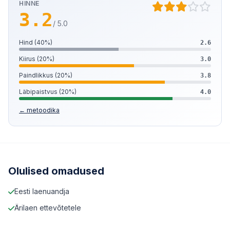
HINNE
3.2
/ 5.0
Hind (40%)
2.6
Kiirus (20%)
3.0
Paindlikkus (20%)
3.8
Läbipaistvus (20%)
4.0
← metoodika
Olulised omadused
Eesti laenuandja
Ärilaen ettevõtetele