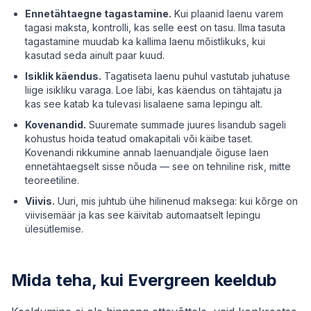
Ennetähtaegne tagastamine.
Kui plaanid laenu varem
tagasi maksta, kontrolli, kas selle eest on tasu. Ilma tasuta
tagastamine muudab ka kallima laenu mõistlikuks, kui
kasutad seda ainult paar kuud.
Isiklik käendus.
Tagatiseta laenu puhul vastutab juhatuse
liige isikliku varaga. Loe läbi, kas käendus on tähtajatu ja
kas see katab ka tulevasi lisalaene sama lepingu alt.
Kovenandid.
Suuremate summade juures lisandub sageli
kohustus hoida teatud omakapitali või käibe taset.
Kovenandi rikkumine annab laenuandjale õiguse laen
ennetähtaegselt sisse nõuda — see on tehniline risk, mitte
teoreetiline.
Viivis.
Uuri, mis juhtub ühe hilinenud maksega: kui kõrge on
viivisemäär ja kas see käivitab automaatselt lepingu
ülesütlemise.
Mida teha, kui Evergreen keeldub