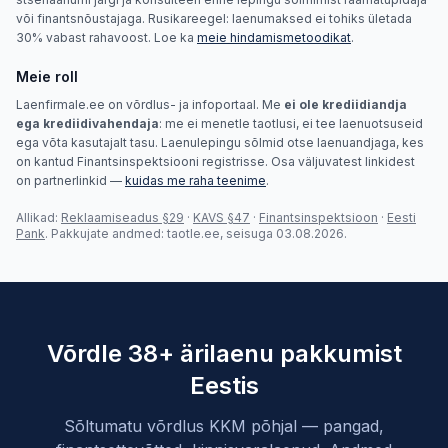
või finantsnõustajaga. Rusikareegel: laenumaksed ei tohiks ületada
30% vabast rahavoost. Loe ka
meie hindamismetoodikat
.
Meie roll
Laenfirmale.ee on võrdlus- ja infoportaal. Me
ei ole krediidiandja
ega krediidivahendaja
: me ei menetle taotlusi, ei tee laenuotsuseid
ega võta kasutajalt tasu. Laenulepingu sõlmid otse laenuandjaga, kes
on kantud Finantsinspektsiooni registrisse. Osa väljuvatest linkidest
on partnerlinkid —
kuidas me raha teenime
.
Allikad:
Reklaamiseadus §29
·
KAVS §47
·
Finantsinspektsioon
·
Eesti
Pank
. Pakkujate andmed: taotle.ee, seisuga 03.08.2026.
Võrdle 38+ ärilaenu pakkumist
Eestis
Sõltumatu võrdlus KKM põhjal — pangad,