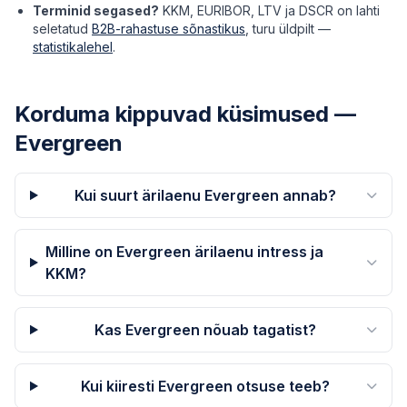
Terminid segased?
KKM, EURIBOR, LTV ja DSCR on lahti
seletatud
B2B-rahastuse sõnastikus
, turu üldpilt —
statistikalehel
.
Korduma kippuvad küsimused —
Evergreen
Kui suurt ärilaenu Evergreen annab?
Milline on Evergreen ärilaenu intress ja
KKM?
Kas Evergreen nõuab tagatist?
Kui kiiresti Evergreen otsuse teeb?