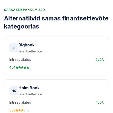
SARNASED PAKKUMISED
Alternatiivid samas finantsettevõte
kategoorias
Bigbank
BI
Finantsettevõte
Intress alates
2,2%
4.4
Holm Bank
HO
Finantsettevõte
Intress alates
4,5%
3.9