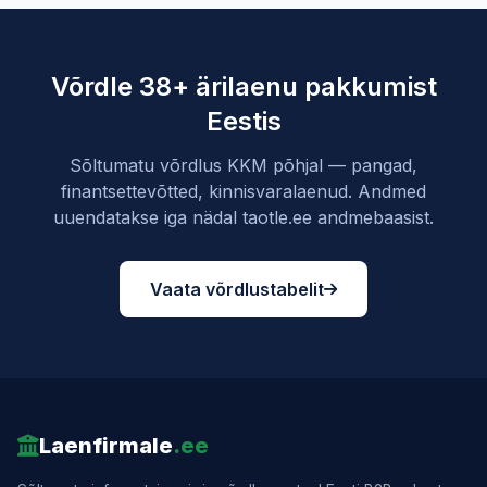
Võrdle 38+ ärilaenu pakkumist
Eestis
Sõltumatu võrdlus KKM põhjal — pangad,
finantsettevõtted, kinnisvaralaenud. Andmed
uuendatakse iga nädal taotle.ee andmebaasist.
Vaata võrdlustabelit
Laenfirmale
.ee