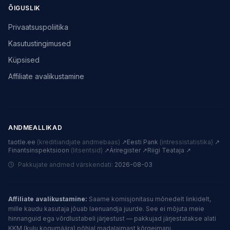
ÕIGUSLIK
Privaatsuspoliitika
Kasutustingimused
Küpsised
Affiliate avalikustamine
ANDMEALLIKAD
taotle.ee
(kreditiandjate andmebaas)
↗
Eesti Pank
(intressistatistika)
↗
Finantsinspektsioon
(litsentsid)
↗
Äriregister ↗
Riigi Teataja ↗
Pakkujate andmed värskendati:
2026-08-03
Affiliate avalikustamine:
Saame komisjonitasu mõnedelt linkidelt,
mille kaudu kasutaja jõuab laenuandja juurde. See ei mõjuta meie
hinnanguid ega võrdlustabeli järjestust — pakkujad järjestatakse alati
KKM (kulu kogumäära) põhjal madalaimast kõrgeimani.