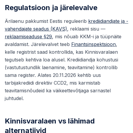
Regulatsioon ja järelevalve
Ärilaenu pakkumist Eestis reguleerib
krediidiandjate ja -
vahendajate seadus (KAVS)
, reklaami sisu —
reklaamiseaduse §29
, mis nõuab KKM-i ja tüüpnäite
avaldamist. Järelevalvet teeb
Finantsinspektsioon
,
kelle registrist saad kontrollida, kas Kinnisvaralaen
tegutseb kehtiva loa alusel. Krediidiandja kohustusi
(vastutustundlik laenamine, teavitamine) kontrollib
sama register. Alates 20.11.2026 kehtib uus
tarbijakrediidi direktiiv CCD2, mis karmistab
teavitamisnõudeid ka väikeettevõtjaga sarnastel
juhtudel.
Kinnisvaralaen vs lähimad
alternatiivid