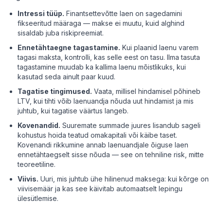
Intressi tüüp.
Finantsettevõtte laen on sagedamini
fikseeritud määraga — makse ei muutu, kuid alghind
sisaldab juba riskipreemiat.
Ennetähtaegne tagastamine.
Kui plaanid laenu varem
tagasi maksta, kontrolli, kas selle eest on tasu. Ilma tasuta
tagastamine muudab ka kallima laenu mõistlikuks, kui
kasutad seda ainult paar kuud.
Tagatise tingimused.
Vaata, millisel hindamisel põhineb
LTV, kui tihti võib laenuandja nõuda uut hindamist ja mis
juhtub, kui tagatise väärtus langeb.
Kovenandid.
Suuremate summade juures lisandub sageli
kohustus hoida teatud omakapitali või käibe taset.
Kovenandi rikkumine annab laenuandjale õiguse laen
ennetähtaegselt sisse nõuda — see on tehniline risk, mitte
teoreetiline.
Viivis.
Uuri, mis juhtub ühe hilinenud maksega: kui kõrge on
viivisemäär ja kas see käivitab automaatselt lepingu
ülesütlemise.