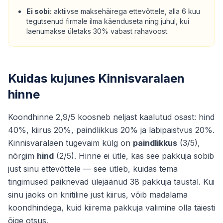
Ei sobi:
aktiivse maksehäirega ettevõttele, alla 6 kuu
tegutsenud firmale ilma käenduseta ning juhul, kui
laenumakse ületaks 30% vabast rahavoost.
Kuidas kujunes Kinnisvaralaen
hinne
Koondhinne 2,9/5 koosneb neljast kaalutud osast: hind
40%, kiirus 20%, paindlikkus 20% ja läbipaistvus 20%.
Kinnisvaralaen tugevaim külg on
paindlikkus
(3/5),
nõrgim
hind
(2/5). Hinne ei ütle, kas see pakkuja sobib
just sinu ettevõttele — see ütleb, kuidas tema
tingimused paiknevad ülejäänud 38 pakkuja taustal. Kui
sinu jaoks on kriitiline just kiirus, võib madalama
koondhindega, kuid kiirema pakkuja valimine olla täiesti
õige otsus.