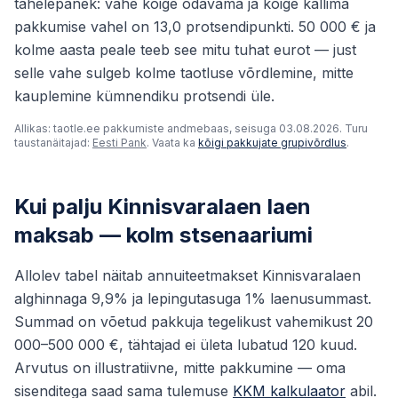
tähelepanek: vahe kõige odavama ja kõige kallima
pakkumise vahel on 13,0 protsendipunkti. 50 000 € ja
kolme aasta peale teeb see mitu tuhat eurot — just
selle vahe sulgeb kolme taotluse võrdlemine, mitte
kauplemine kümnendiku protsendi üle.
Allikas: taotle.ee pakkumiste andmebaas, seisuga 03.08.2026. Turu
taustanäitajad:
Eesti Pank
. Vaata ka
kõigi pakkujate grupivõrdlus
.
Kui palju Kinnisvaralaen laen
maksab — kolm stsenaariumi
Allolev tabel näitab annuiteetmakset Kinnisvaralaen
alghinnaga 9,9% ja lepingutasuga 1% laenusummast.
Summad on võetud pakkuja tegelikust vahemikust 20
000–500 000 €, tähtajad ei ületa lubatud 120 kuud.
Arvutus on illustratiivne, mitte pakkumine — oma
sisenditega saad sama tulemuse
KKM kalkulaator
abil.