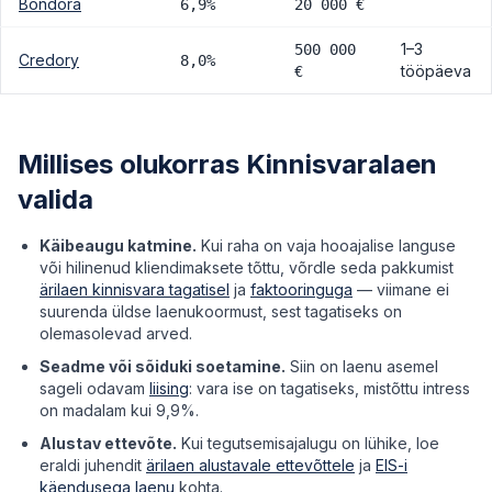
Bondora
6,9%
20 000 €
1–3
500 000
Credory
8,0%
tööpäeva
€
Millises olukorras Kinnisvaralaen
valida
Käibeaugu katmine.
Kui raha on vaja hooajalise languse
või hilinenud kliendimaksete tõttu, võrdle seda pakkumist
ärilaen kinnisvara tagatisel
ja
faktooringuga
— viimane ei
suurenda üldse laenukoormust, sest tagatiseks on
olemasolevad arved.
Seadme või sõiduki soetamine.
Siin on laenu asemel
sageli odavam
liising
: vara ise on tagatiseks, mistõttu intress
on madalam kui 9,9%.
Alustav ettevõte.
Kui tegutsemisajalugu on lühike, loe
eraldi juhendit
ärilaen alustavale ettevõttele
ja
EIS-i
käendusega laenu
kohta.