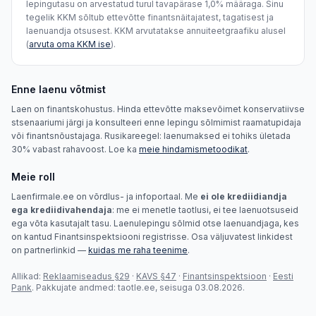
lepingutasu on arvestatud turul tavapärase 1,0% määraga. Sinu
tegelik KKM sõltub ettevõtte finantsnäitajatest, tagatisest ja
laenuandja otsusest. KKM arvutatakse annuiteetgraafiku alusel
(
arvuta oma KKM ise
).
Enne laenu võtmist
Laen on finantskohustus. Hinda ettevõtte maksevõimet konservatiivse
stsenaariumi järgi ja konsulteeri enne lepingu sõlmimist raamatupidaja
või finantsnõustajaga. Rusikareegel: laenumaksed ei tohiks ületada
30% vabast rahavoost. Loe ka
meie hindamismetoodikat
.
Meie roll
Laenfirmale.ee on võrdlus- ja infoportaal. Me
ei ole krediidiandja
ega krediidivahendaja
: me ei menetle taotlusi, ei tee laenuotsuseid
ega võta kasutajalt tasu. Laenulepingu sõlmid otse laenuandjaga, kes
on kantud Finantsinspektsiooni registrisse. Osa väljuvatest linkidest
on partnerlinkid —
kuidas me raha teenime
.
Allikad:
Reklaamiseadus §29
·
KAVS §47
·
Finantsinspektsioon
·
Eesti
Pank
. Pakkujate andmed: taotle.ee, seisuga 03.08.2026.