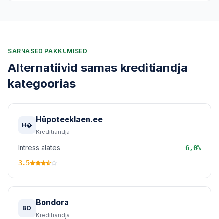
SARNASED PAKKUMISED
Alternatiivid samas kreditiandja
kategoorias
Hüpoteeklaen.ee
H�
Kreditiandja
Intress alates
6,0%
3.5
Bondora
BO
Kreditiandja