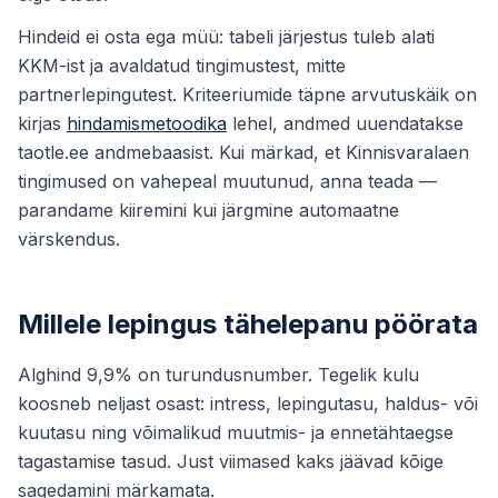
Hindeid ei osta ega müü: tabeli järjestus tuleb alati
KKM-ist ja avaldatud tingimustest, mitte
partnerlepingutest. Kriteeriumide täpne arvutuskäik on
kirjas
hindamismetoodika
lehel, andmed uuendatakse
taotle.ee andmebaasist. Kui märkad, et Kinnisvaralaen
tingimused on vahepeal muutunud, anna teada —
parandame kiiremini kui järgmine automaatne
värskendus.
Millele lepingus tähelepanu pöörata
Alghind 9,9% on turundusnumber. Tegelik kulu
koosneb neljast osast: intress, lepingutasu, haldus- või
kuutasu ning võimalikud muutmis- ja ennetähtaegse
tagastamise tasud. Just viimased kaks jäävad kõige
sagedamini märkamata.