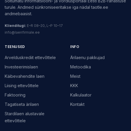
Sõltumatu informatsiooni- ja võrdlusportaal Eesti B2B-rahastuse
turule. Andmed sünkroniseeritakse iga nädal taotle.ee
andmebaasist.
Klienditugi:
E–R 08–20, L–P 10–17
info@laenfirmale.ee
TEENUSED
INFO
Arvelduskrediit ettevõttele
Ärilaenu pakkujad
Investeerimislaen
Metoodika
Käibevahendite laen
Meist
Liising ettevõttele
KKK
Faktooring
Kalkulaator
Tagatiseta ärilaen
Kontakt
Stardilaen alustavale
ettevõttele