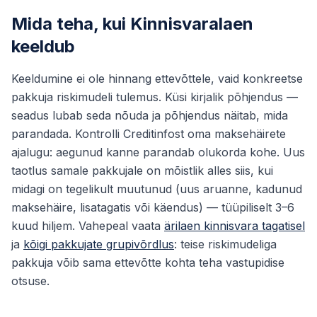
Mida teha, kui Kinnisvaralaen
keeldub
Keeldumine ei ole hinnang ettevõttele, vaid konkreetse
pakkuja riskimudeli tulemus. Küsi kirjalik põhjendus —
seadus lubab seda nõuda ja põhjendus näitab, mida
parandada. Kontrolli Creditinfost oma maksehäirete
ajalugu: aegunud kanne parandab olukorda kohe. Uus
taotlus samale pakkujale on mõistlik alles siis, kui
midagi on tegelikult muutunud (uus aruanne, kadunud
maksehäire, lisatagatis või käendus) — tüüpiliselt 3–6
kuud hiljem. Vahepeal vaata
ärilaen kinnisvara tagatisel
ja
kõigi pakkujate grupivõrdlus
: teise riskimudeliga
pakkuja võib sama ettevõtte kohta teha vastupidise
otsuse.