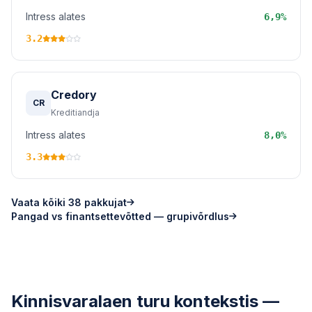
Intress alates
6,9%
3.2
Credory
CR
Kreditiandja
Intress alates
8,0%
3.3
Vaata kõiki 38 pakkujat
Pangad vs finantsettevõtted — grupivõrdlus
Kinnisvaralaen turu kontekstis —