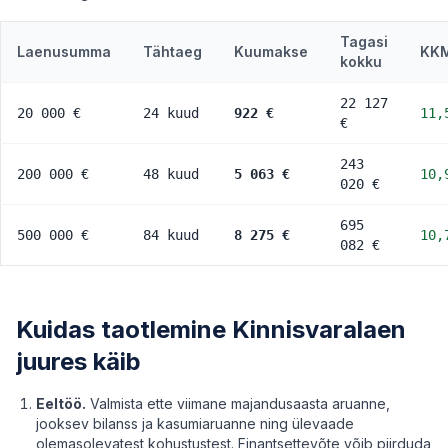
Tagasi
Laenusumma
Tähtaeg
Kuumakse
KK
kokku
22 127
20 000 €
24 kuud
922 €
11,
€
243
200 000 €
48 kuud
5 063 €
10,
020 €
695
500 000 €
84 kuud
8 275 €
10,
082 €
Kuidas taotlemine Kinnisvaralaen
juures käib
Eeltöö.
Valmista ette viimane majandusaasta aruanne,
jooksev bilanss ja kasumiaruanne ning ülevaade
olemasolevatest kohustustest. Finantsettevõte võib piirduda