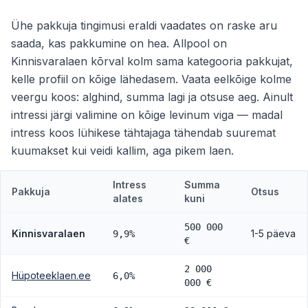
Ühe pakkuja tingimusi eraldi vaadates on raske aru
saada, kas pakkumine on hea. Allpool on
Kinnisvaralaen kõrval kolm sama kategooria pakkujat,
kelle profiil on kõige lähedasem. Vaata eelkõige kolme
veergu koos: alghind, summa lagi ja otsuse aeg. Ainult
intressi järgi valimine on kõige levinum viga — madal
intress koos lühikese tähtajaga tähendab suuremat
kuumakset kui veidi kallim, aga pikem laen.
Intress
Summa
Pakkuja
Otsus
alates
kuni
500 000
Kinnisvaralaen
1-5 päeva
9,9%
€
2 000
Hüpoteeklaen.ee
6,0%
000 €