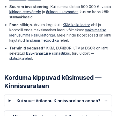
Suurem investeering.
Kui summa ületab 500 000 €, vaata
kiirlaen ettevõttele
ja
ärilaenu ülevaadet
, kus on koos kõik
summaklassid.
Enne allkirja.
Arvuta kogukulu
KKM kalkulaator
abil ja
kontrolli enda maksimaalset laenuvõimekust
maksimaalse
laenusumma kalkulaatoriga
. Meie hinde koostisosad on lahti
kirjutatud
hindamismetoodika
lehel.
Terminid segased?
KKM, EURIBOR, LTV ja DSCR on lahti
seletatud
B2B-rahastuse sõnastikus
, turu üldpilt —
statistikalehel
.
Korduma kippuvad küsimused —
Kinnisvaralaen
Kui suurt ärilaenu Kinnisvaralaen annab?