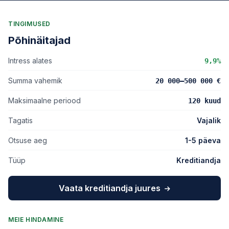
TINGIMUSED
Põhinäitajad
Intress alates
9,9%
Summa vahemik
20 000–500 000 €
Maksimaalne periood
120 kuud
Tagatis
Vajalik
Otsuse aeg
1-5 päeva
Tüüp
Kreditiandja
Vaata kreditiandja juures
MEIE HINDAMINE