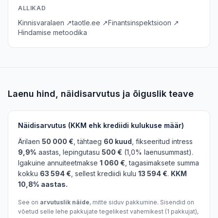
ALLIKAD
Kinnisvaralaen ↗
taotle.ee ↗
Finantsinspektsioon ↗
Hindamise metoodika
Laenu hind, näidisarvutus ja õiguslik teave
Näidisarvutus (KKM ehk krediidi kulukuse määr)
Ärilaen
50 000 €
, tähtaeg
60 kuud
, fikseeritud intress
9,9%
aastas, lepingutasu
500 €
(1,0% laenusummast).
Igakuine annuiteetmakse
1 060 €
, tagasimaksete summa
kokku
63 594 €
, sellest krediidi kulu
13 594 €
.
KKM
10,8% aastas.
See on
arvutuslik näide
, mitte siduv pakkumine. Sisendid on
võetud selle lehe pakkujate tegelikest vahemikest (1 pakkujat),