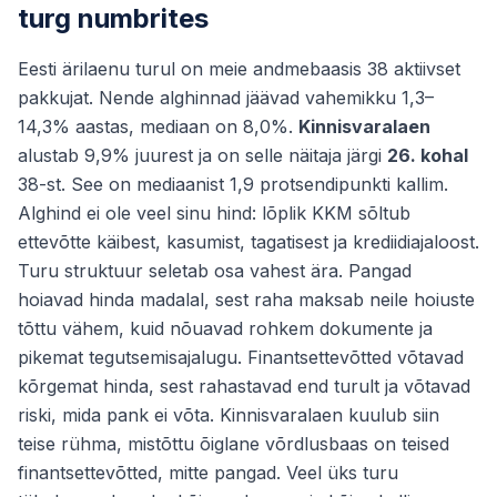
turg numbrites
Eesti ärilaenu turul on meie andmebaasis 38 aktiivset
pakkujat. Nende alghinnad jäävad vahemikku 1,3–
14,3% aastas, mediaan on 8,0%.
Kinnisvaralaen
alustab 9,9% juurest ja on selle näitaja järgi
26. kohal
38-st. See on mediaanist 1,9 protsendipunkti kallim.
Alghind ei ole veel sinu hind: lõplik KKM sõltub
ettevõtte käibest, kasumist, tagatisest ja krediidiajaloost.
Turu struktuur seletab osa vahest ära. Pangad
hoiavad hinda madalal, sest raha maksab neile hoiuste
tõttu vähem, kuid nõuavad rohkem dokumente ja
pikemat tegutsemisajalugu. Finantsettevõtted võtavad
kõrgemat hinda, sest rahastavad end turult ja võtavad
riski, mida pank ei võta. Kinnisvaralaen kuulub siin
teise rühma, mistõttu õiglane võrdlusbaas on teised
finantsettevõtted, mitte pangad. Veel üks turu