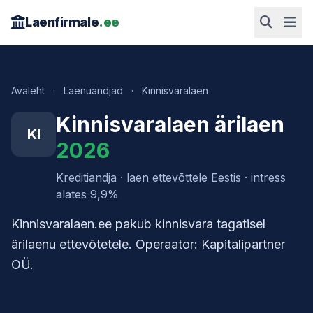
Laenfirmale
.ee
Avaleht
·
Laenuandjad
·
Kinnisvaralaen
Kinnisvaralaen ärilaen
KI
2026
Kreditiandja · laen ettevõttele Eestis · intress
alates 9,9%
Kinnisvaralaen.ee pakub kinnisvara tagatisel
ärilaenu ettevõtetele. Operaator: Kapitalipartner
OÜ.