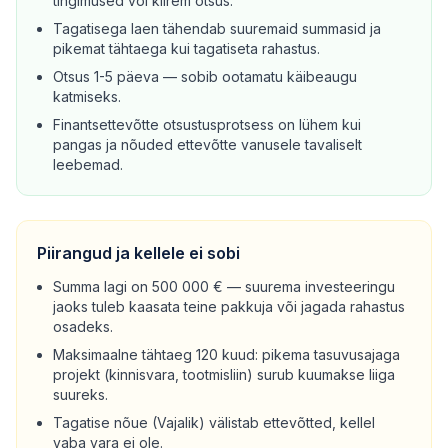
tingimused või kiirem otsus.
Tagatisega laen tähendab suuremaid summasid ja
pikemat tähtaega kui tagatiseta rahastus.
Otsus 1-5 päeva — sobib ootamatu käibeaugu
katmiseks.
Finantsettevõtte otsustusprotsess on lühem kui
pangas ja nõuded ettevõtte vanusele tavaliselt
leebemad.
Piirangud ja kellele ei sobi
Summa lagi on 500 000 € — suurema investeeringu
jaoks tuleb kaasata teine pakkuja või jagada rahastus
osadeks.
Maksimaalne tähtaeg 120 kuud: pikema tasuvusajaga
projekt (kinnisvara, tootmisliin) surub kuumakse liiga
suureks.
Tagatise nõue (Vajalik) välistab ettevõtted, kellel
vaba vara ei ole.