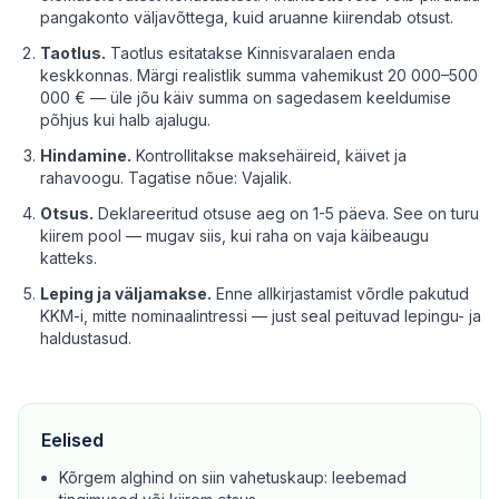
pangakonto väljavõttega, kuid aruanne kiirendab otsust.
Taotlus.
Taotlus esitatakse Kinnisvaralaen enda
keskkonnas. Märgi realistlik summa vahemikust 20 000–500
000 € — üle jõu käiv summa on sagedasem keeldumise
põhjus kui halb ajalugu.
Hindamine.
Kontrollitakse maksehäireid, käivet ja
rahavoogu. Tagatise nõue: Vajalik.
Otsus.
Deklareeritud otsuse aeg on 1-5 päeva. See on turu
kiirem pool — mugav siis, kui raha on vaja käibeaugu
katteks.
Leping ja väljamakse.
Enne allkirjastamist võrdle pakutud
KKM-i, mitte nominaalintressi — just seal peituvad lepingu- ja
haldustasud.
Eelised
Kõrgem alghind on siin vahetuskaup: leebemad