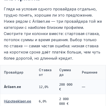
Глядя на условия одного провайдера отдельно,
трудно понять, хорошее ли это предложение.
Ниже рядом с Ärilaen.ee — три провайдера той же
категории с наиболее близким профилем.
Смотрите три колонки вместе: стартовая ставка,
потолок суммы и время решения. Выбор только
по ставке — самая частая ошибка: низкая ставка
на коротком сроке даёт платёж больше, чем чуть
более дорогой, но длинный кредит.
Ставка
Сумма
Провайдер
Решение
от
до
200 000
Ärilaen.ee
—
12,0%
€
2 000
Hüpoteeklaen.ee
6,0%
000 €