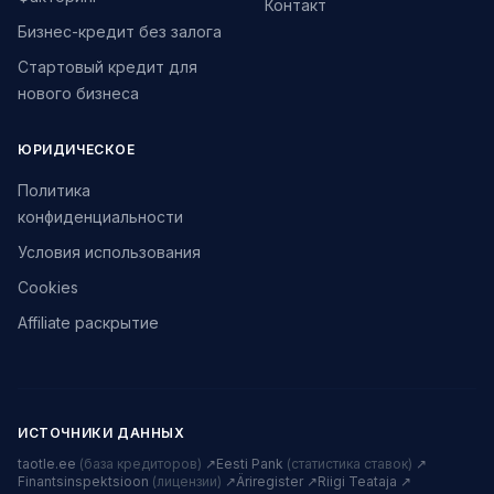
Контакт
Бизнес-кредит без залога
Стартовый кредит для
нового бизнеса
ЮРИДИЧЕСКОЕ
Политика
конфиденциальности
Условия использования
Cookies
Affiliate раскрытие
ИСТОЧНИКИ ДАННЫХ
taotle.ee
(база кредиторов)
↗
Eesti Pank
(статистика ставок)
↗
Finantsinspektsioon
(лицензии)
↗
Äriregister ↗
Riigi Teataja ↗