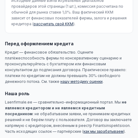
Исходные данные взяты из реальных диапазонов
провайдеров этой страницы (1 шт.), комиссия рассчитана по
обычной для рынка ставке 1,0%. Ваш фактический KKM
зависит от финансовых показателей фирмы, залога и решения
кредитора (
рассчитать свой KKM
).
Перед оформлением кредита
Кредит — финансовое обязательство. Оцените
платёжеспособность фирмы по консервативному сценарию и
проконсультируйтесь с бухгалтером или финансовым
консультантом до подписания договора. Практическое правило:
платежи по кредитам не должны превышать 30% свободного
денежного потока. См. также
нашу методику оценки
.
Наша роль
Laenfirmale.ee — сравнительно-информационный портал. Мы
не
являемся кредитором и не являемся кредитным
посредником
: не обрабатываем заявки, не принимаем кредитных
решений и не берём плату с пользователя. Договор вы заключаете
напрямую с кредитором, внесённым в реестр Finantsinspektsioon.
Часть исходящих ссылок — партнёрские (
как мы зарабатываем
).