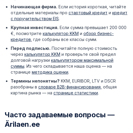
Начинающая фирма.
Если история короткая, читайте
отдельные материалы про
стартовый кредит
и
кредит
с поручительством EIS
.
Крупная инвестиция.
Если сумма превышает 200 000
€, посмотрите
калькулятор KKM
и
обзор бизнес-
кредитов
, где собраны все классы сумм.
Перед подписью.
Посчитайте полную стоимость
через
калькулятор KKM
и проверьте свой предел
долговой нагрузки
калькулятором максимальной
суммы
. Из чего складывается наша оценка — на
странице
методика оценки
.
Термины непонятны?
KKM, EURIBOR, LTV и DSCR
разобраны в
словаре B2B-финансирования
, общая
картина рынка — на
странице статистики
.
Часто задаваемые вопросы —
Ärilaen.ee