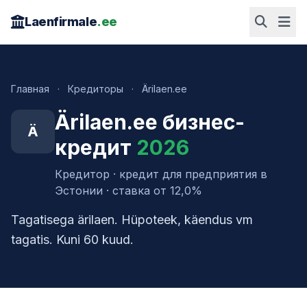
Laenfirmale
.ee
Главная
·
Кредиторы
·
Ärilaen.ee
Ärilaen.ee бизнес-
Ä
кредит
2026
Кредитор · кредит для предприятия в
Эстонии · ставка от 12,0%
Tagatisega ärilaen. Hüpoteek, käendus vm
tagatis. Kuni 60 kuud.