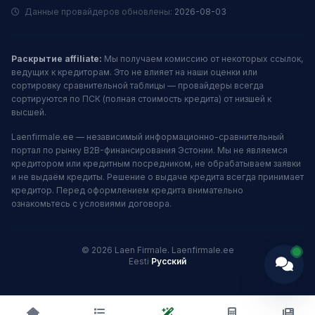
Данные провайдеров обновлены:
2026-08-03
Раскрытие affiliate:
Мы получаем комиссию от некоторых ссылок,
ведущих к кредиторам. Это не влияет на наши оценки или
сортировку сравнительной таблицы — провайдеры всегда
сортируются по ПСК (полная стоимость кредита) от низшей к
высшей.
Laenfirmale.ee — независимый информационно-сравнительный
портал по рынку B2B-финансирования Эстонии. Мы не являемся
кредитором или кредитным посредником, не обрабатываем заявки
и не выдаём кредиты. Решение о выдаче кредита всегда принимает
кредитор. Перед оформлением кредита внимательно
ознакомьтесь с условиями договора.
© 2026 Laen Firmale. Laenfirmale.ee
Eesti
·
Русский