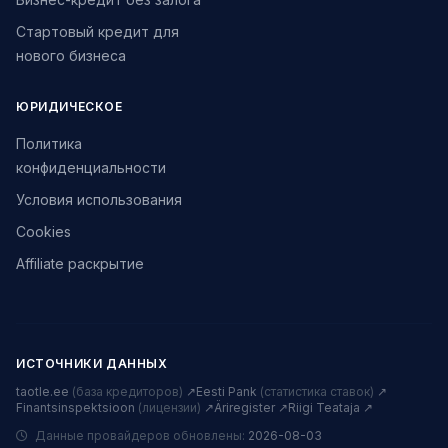
Стартовый кредит для
нового бизнеса
ЮРИДИЧЕСКОЕ
Политика
конфиденциальности
Условия использования
Cookies
Affiliate раскрытие
ИСТОЧНИКИ ДАННЫХ
taotle.ee
(база кредиторов)
↗
Eesti Pank
(статистика ставок)
↗
Finantsinspektsioon
(лицензии)
↗
Äriregister ↗
Riigi Teataja ↗
Данные провайдеров обновлены:
2026-08-03