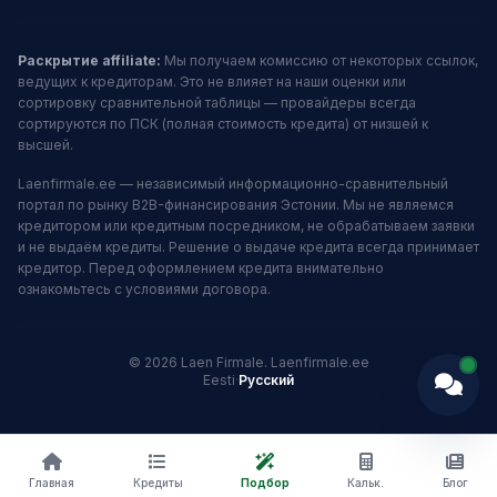
Раскрытие affiliate:
Мы получаем комиссию от некоторых ссылок,
ведущих к кредиторам. Это не влияет на наши оценки или
сортировку сравнительной таблицы — провайдеры всегда
сортируются по ПСК (полная стоимость кредита) от низшей к
высшей.
Laenfirmale.ee — независимый информационно-сравнительный
портал по рынку B2B-финансирования Эстонии. Мы не являемся
кредитором или кредитным посредником, не обрабатываем заявки
и не выдаём кредиты. Решение о выдаче кредита всегда принимает
кредитор. Перед оформлением кредита внимательно
ознакомьтесь с условиями договора.
© 2026 Laen Firmale. Laenfirmale.ee
Eesti
·
Русский
Главная
Кредиты
Подбор
Кальк.
Блог