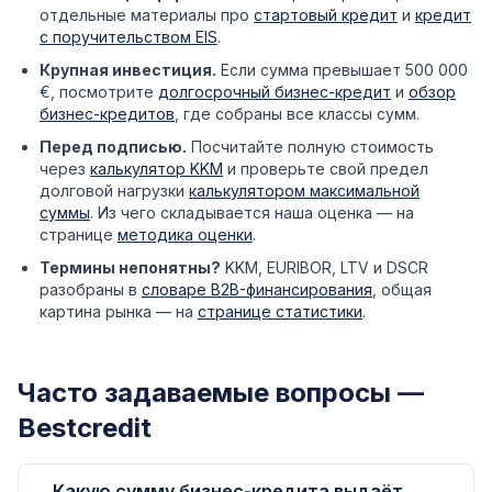
отдельные материалы про
стартовый кредит
и
кредит
с поручительством EIS
.
Крупная инвестиция.
Если сумма превышает 500 000
€, посмотрите
долгосрочный бизнес-кредит
и
обзор
бизнес-кредитов
, где собраны все классы сумм.
Перед подписью.
Посчитайте полную стоимость
через
калькулятор KKM
и проверьте свой предел
долговой нагрузки
калькулятором максимальной
суммы
. Из чего складывается наша оценка — на
странице
методика оценки
.
Термины непонятны?
KKM, EURIBOR, LTV и DSCR
разобраны в
словаре B2B-финансирования
, общая
картина рынка — на
странице статистики
.
Часто задаваемые вопросы —
Bestcredit
Какую сумму бизнес-кредита выдаёт