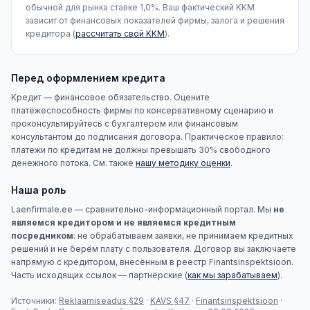
обычной для рынка ставке 1,0%. Ваш фактический KKM
зависит от финансовых показателей фирмы, залога и решения
кредитора (
рассчитать свой KKM
).
Перед оформлением кредита
Кредит — финансовое обязательство. Оцените
платёжеспособность фирмы по консервативному сценарию и
проконсультируйтесь с бухгалтером или финансовым
консультантом до подписания договора. Практическое правило:
платежи по кредитам не должны превышать 30% свободного
денежного потока. См. также
нашу методику оценки
.
Наша роль
Laenfirmale.ee — сравнительно-информационный портал. Мы
не
являемся кредитором и не являемся кредитным
посредником
: не обрабатываем заявки, не принимаем кредитных
решений и не берём плату с пользователя. Договор вы заключаете
напрямую с кредитором, внесённым в реестр Finantsinspektsioon.
Часть исходящих ссылок — партнёрские (
как мы зарабатываем
).
Источники:
Reklaamiseadus §29
·
KAVS §47
·
Finantsinspektsioon
·