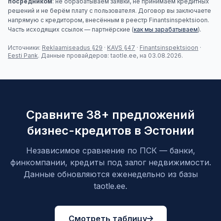
посредником
: не обрабатываем заявки, не принимаем кредитных
решений и не берём плату с пользователя. Договор вы заключаете
напрямую с кредитором, внесённым в реестр Finantsinspektsioon.
Часть исходящих ссылок — партнёрские (
как мы зарабатываем
).
Источники:
Reklaamiseadus §29
·
KAVS §47
·
Finantsinspektsioon
·
Eesti Pank
. Данные провайдеров: taotle.ee, на 03.08.2026.
Сравните 38+ предложений
бизнес-кредитов в Эстонии
Независимое сравнение по ПСК — банки,
финкомпании, кредиты под залог недвижимости.
Данные обновляются еженедельно из базы
taotle.ee.
Смотреть таблицу