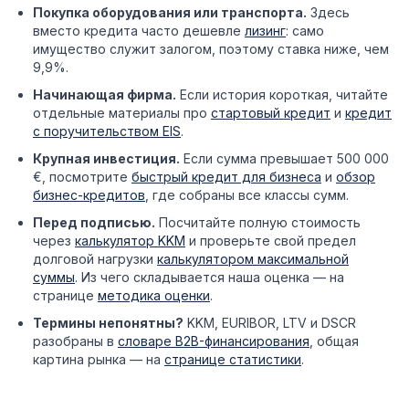
Покупка оборудования или транспорта.
Здесь
вместо кредита часто дешевле
лизинг
: само
имущество служит залогом, поэтому ставка ниже, чем
9,9%.
Начинающая фирма.
Если история короткая, читайте
отдельные материалы про
стартовый кредит
и
кредит
с поручительством EIS
.
Крупная инвестиция.
Если сумма превышает 500 000
€, посмотрите
быстрый кредит для бизнеса
и
обзор
бизнес-кредитов
, где собраны все классы сумм.
Перед подписью.
Посчитайте полную стоимость
через
калькулятор KKM
и проверьте свой предел
долговой нагрузки
калькулятором максимальной
суммы
. Из чего складывается наша оценка — на
странице
методика оценки
.
Термины непонятны?
KKM, EURIBOR, LTV и DSCR
разобраны в
словаре B2B-финансирования
, общая
картина рынка — на
странице статистики
.