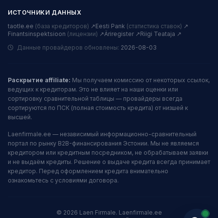
ИСТОЧНИКИ ДАННЫХ
taotle.ee
(база кредиторов)
↗
Eesti Pank
(статистика ставок)
↗
Finantsinspektsioon
(лицензии)
↗
Äriregister ↗
Riigi Teataja ↗
Данные провайдеров обновлены:
2026-08-03
Раскрытие affiliate:
Мы получаем комиссию от некоторых ссылок,
ведущих к кредиторам. Это не влияет на наши оценки или
сортировку сравнительной таблицы — провайдеры всегда
сортируются по ПСК (полная стоимость кредита) от низшей к
высшей.
Laenfirmale.ee — независимый информационно-сравнительный
портал по рынку B2B-финансирования Эстонии. Мы не являемся
кредитором или кредитным посредником, не обрабатываем заявки
и не выдаём кредиты. Решение о выдаче кредита всегда принимает
кредитор. Перед оформлением кредита внимательно
ознакомьтесь с условиями договора.
© 2026 Laen Firmale. Laenfirmale.ee