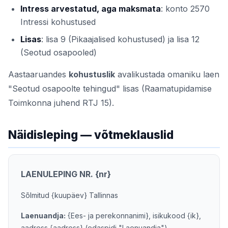
Intress arvestatud, aga maksmata
: konto 2570
Intressi kohustused
Lisas
: lisa 9 (Pikaajalised kohustused) ja lisa 12
(Seotud osapooled)
Aastaaruandes
kohustuslik
avalikustada omaniku laen
"Seotud osapoolte tehingud" lisas (Raamatupidamise
Toimkonna juhend RTJ 15).
Näidisleping — võtmeklauslid
LAENULEPING NR. {nr}
Sõlmitud {kuupäev} Tallinnas
Laenuandja:
{Ees- ja perekonnanimi}, isikukood {ik},
aadress {aadress} (edaspidi "Laenuandja")