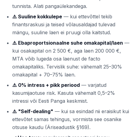
tunnista. Alati pangaülekandega.
⚠️ Suuline kokkulepe
— kui ettevõttel tekib
finantsraskusi ja teised võlausaldajad tulevad
mängu, suuline laen ei pruugi olla kaitstud.
⚠️ Ebaproportsionaalne suhe omakapital/laen
—
kui osakapital on 2 500 €, aga laen 200 000 €,
MTA võib lugeda osa laenust de facto
omakapitaliks. Tervislik suhe: vähemalt 25–30%
omakapital + 70–75% laen.
⚠️ 0% intress + pikk periood
— varjatud
kasumijaotuse risk. Kasuta vähemalt 0,5–2%
intressi või Eesti Panga keskmist.
⚠️ "Self-dealing"
— kui sa esindad nii eraisikut kui
ettevõtet samas tehingus, vormista see osanike
otsuse kaudu (Äriseadustik §169).