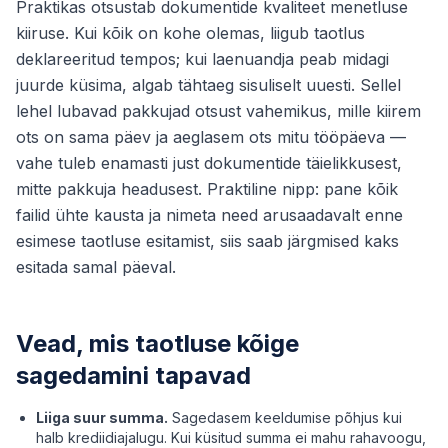
Praktikas otsustab dokumentide kvaliteet menetluse
kiiruse. Kui kõik on kohe olemas, liigub taotlus
deklareeritud tempos; kui laenuandja peab midagi
juurde küsima, algab tähtaeg sisuliselt uuesti. Sellel
lehel lubavad pakkujad otsust vahemikus, mille kiirem
ots on sama päev ja aeglasem ots mitu tööpäeva —
vahe tuleb enamasti just dokumentide täielikkusest,
mitte pakkuja headusest. Praktiline nipp: pane kõik
failid ühte kausta ja nimeta need arusaadavalt enne
esimese taotluse esitamist, siis saab järgmised kaks
esitada samal päeval.
Vead, mis taotluse kõige
sagedamini tapavad
Liiga suur summa.
Sagedasem keeldumise põhjus kui
halb krediidiajalugu. Kui küsitud summa ei mahu rahavoogu,