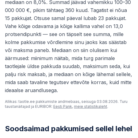
mediaan on 8,0%. Summad jäävad vahemikku 100–30
000 000 €, pikim tähtaeg 360 kuud. Tagatist ei nõua
15 pakkujat. Otsuse samal päeval lubab 23 pakkujat.
Vahe kõige odavama ja kõige kallima vahel on 13,0
protsendipunkti — see on täpselt see summa, mille
kolme pakkumise võrdlemine sinu jaoks kas säästab
või maksma paneb. Mediaan on siin olulisem kui
äärmused: miinimum näitab, mida turg parimale
taotlejale üldse pakkuda suudab, maksimum seda, kui
palju risk maksab, ja mediaan on kõige lähemal sellele,
mida saab tavaline tegutsev ettevõte korras, kuid mitte
ideaalse aruandlusega.
Allikas: taotle.ee pakkumiste andmebaas, seisuga 03.08.2026. Turu
taustanäitajad ja EURIBOR:
Eesti Pank
,
meie statistikaleht
.
Soodsaimad pakkumised sellel lehel