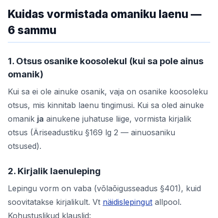
Kuidas vormistada omaniku laenu —
6 sammu
1. Otsus osanike koosolekul (kui sa pole ainus
omanik)
Kui sa ei ole ainuke osanik, vaja on osanike koosoleku
otsus, mis kinnitab laenu tingimusi. Kui sa oled ainuke
omanik
ja
ainukene juhatuse liige, vormista kirjalik
otsus (Äriseadustiku §169 lg 2 — ainuosaniku
otsused).
2. Kirjalik laenuleping
Lepingu vorm on vaba (võlaõigusseadus §401), kuid
soovitatakse kirjalikult. Vt
näidislepingut
allpool.
Kohustuslikud klauslid: