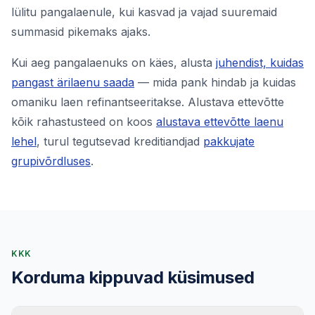
lülitu pangalaenule, kui kasvad ja vajad suuremaid
summasid pikemaks ajaks.
Kui aeg pangalaenuks on käes, alusta
juhendist, kuidas
pangast ärilaenu saada
— mida pank hindab ja kuidas
omaniku laen refinantseeritakse. Alustava ettevõtte
kõik rahastusteed on koos
alustava ettevõtte laenu
lehel
, turul tegutsevad kreditiandjad
pakkujate
grupivõrdluses
.
KKK
Korduma kippuvad küsimused