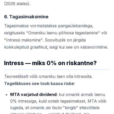
(2026 alates).
6. Tagasimaksmine
Tagasimakse vormistatakse pangaülekandega,
selgituseks "Omaniku laenu põhiosa tagastamine" või
"Intressi maksmine". Soovituslik on järgida
kokkulepitud graafikut, isegi kui see on vabavormiline.
Intress — miks 0% on riskantne?
Teoreetiliselt võib omaniku laen olla intressita.
Tegelikkuses see toob kaasa riske:
MTA varjatud dividend
: kui omanik annab laenu
0% intressiga, kuid ootab tagasimakset, MTA võib
lugeda, et omanik
de facto
"kingib" ettevõttele