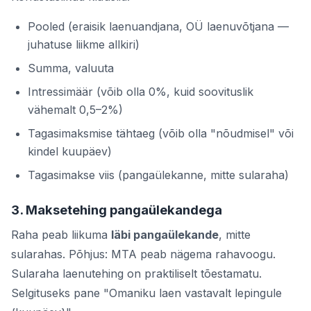
Pooled (eraisik laenuandjana, OÜ laenuvõtjana —
juhatuse liikme allkiri)
Summa, valuuta
Intressimäär (võib olla 0%, kuid soovituslik
vähemalt 0,5–2%)
Tagasimaksmise tähtaeg (võib olla "nõudmisel" või
kindel kuupäev)
Tagasimakse viis (pangaülekanne, mitte sularaha)
3. Maksetehing pangaülekandega
Raha peab liikuma
läbi pangaülekande
, mitte
sularahas. Põhjus: MTA peab nägema rahavoogu.
Sularaha laenutehing on praktiliselt tõestamatu.
Selgituseks pane "Omaniku laen vastavalt lepingule