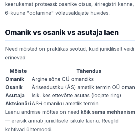
keerukamat protsessi: osanike otsus, äriregistri kanne,
6-kuune "ootamine" võlausaldajate huvides.
Omanik vs osanik vs asutaja laen
Need mõisted on praktikas seotud, kuid juriidiliselt veidi
erinevad:
Mõiste
Tähendus
Omanik
Argine sõna OÜ omandiks
Osanik
Äriseadustiku (ÄS) ametlik termin OÜ omanik
Asutaja
Isik, kes ettevõtte asutas (loojate ring)
Aktsionäri
AS-i omaniku ametlik termin
Laenu andmise mõttes on need
kõik sama mehhanism
— eraisik annab juriidilisele isikule laenu. Reeglid
kehtivad ühtemoodi.