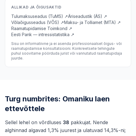
ALLIKAD JA ÕIGUSAKTID
Tulumaksuseadus (TuMS) ↗
Äriseadustik (ÄS) ↗
Võlaõigusseadus (VÕS) ↗
Maksu- ja Tolliamet (MTA) ↗
Raamatupidamise Toimkond ↗
Eesti Pank — intressistatistika ↗
Sisu on informatiivne ja ei asenda professionaalset õigus- või
raamatupidamise konsultatsiooni. Konkreetsete tehingute
puhul soovitame pöörduda jurist või vannutatud raamatupidaja
juurde.
Turg numbrites: Omaniku laen
ettevõttele
Sellel lehel on võrdluses
38
pakkujat. Nende
alghinnad algavad 1,3% juurest ja ulatuvad 14,3%-ni;