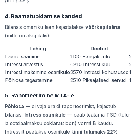
{kuupäev}".
4. Raamatupidamise kanded
Bilansis omaniku laen kajastatakse
võõrkapitalina
(mitte omakapitalis):
Tehing
Deebet
Laenu saamine
1100 Pangakonto
251
Intressi arvestus
6810 Intressi kulu
25
Intressi maksmine osanikule
2570 Intressi kohustused
11
Põhiosa tagastamine
2510 Pikaajalised laenud
11
5. Raporteerimine MTA-le
Põhiosa
— ei vaja eraldi raporteerimist, kajastub
bilansis.
Intress osanikule
— peab teatama TSD (tulu-
ja sotsiaalmaksu deklaratsioon) vormi B kaudu.
Intressilt peetakse osanikule kinni
tulumaks 22%