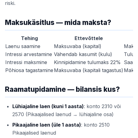
riski.
Maksukäsitlus — mida maksta?
Tehing
Ettevõttele
Laenu saamine
Maksuvaba (kapital)
Maks
Intressi arvestamine
Vähendab kasumit (kulu)
Tulu t
Intressi maksmine
Kinnipidamine tulumaks 22%
Saab 
Põhiosa tagastamine
Maksuvaba (kapitali tagastus)
Maksu
Raamatupidamine — bilansis kus?
Lühiajaline laen (kuni 1 aasta)
: konto 2310 või
2570 (Pikaajalised laenud → lühiajaline osa)
Pikaajaline laen (üle 1 aasta)
: konto 2510
Pikaajalised laenud