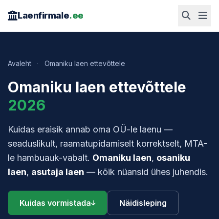
Laenfirmale
.ee
Avaleht
·
Omaniku laen ettevõttele
Omaniku laen ettevõttele
2026
Kuidas eraisik annab oma OÜ-le laenu —
seaduslikult, raamatupidamiselt korrektselt, MTA-
le hambuauk-vabalt.
Omaniku laen
,
osaniku
laen
,
asutaja laen
— kõik nüansid ühes juhendis.
Kuidas vormistada
Näidisleping