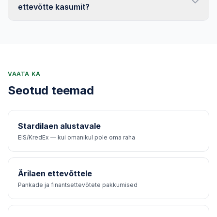
osanikul tulumaksuna (kuni 22% aastast 2026), (3)
ettevõtte kasumit?
muudaa laen omakapitaliks (osakapitali suurendamine
või jaotamata kasum).
Jah, intress on ettevõtte kuluna mahaarvatav (vähendab
maksubaasi). Kuid kuna OÜ-l on Eestis 0% tulumaks
jaotamata kasumilt, siis praktiline kasum tekib alles
dividendide jaotamisel — see vähendab tulevast
dividendimaksu.
VAATA KA
Seotud teemad
Stardilaen alustavale
EIS/KredEx — kui omanikul pole oma raha
Ärilaen ettevõttele
Pankade ja finantsettevõtete pakkumised