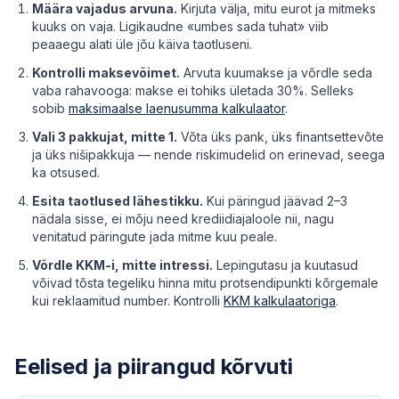
Määra vajadus arvuna.
Kirjuta välja, mitu eurot ja mitmeks
kuuks on vaja. Ligikaudne «umbes sada tuhat» viib
peaaegu alati üle jõu käiva taotluseni.
Kontrolli maksevõimet.
Arvuta kuumakse ja võrdle seda
vaba rahavooga: makse ei tohiks ületada 30%. Selleks
sobib
maksimaalse laenusumma kalkulaator
.
Vali 3 pakkujat, mitte 1.
Võta üks pank, üks finantsettevõte
ja üks nišipakkuja — nende riskimudelid on erinevad, seega
ka otsused.
Esita taotlused lähestikku.
Kui päringud jäävad 2–3
nädala sisse, ei mõju need krediidiajaloole nii, nagu
venitatud päringute jada mitme kuu peale.
Võrdle KKM-i, mitte intressi.
Lepingutasu ja kuutasud
võivad tõsta tegeliku hinna mitu protsendipunkti kõrgemale
kui reklaamitud number. Kontrolli
KKM kalkulaatoriga
.
Eelised ja piirangud kõrvuti