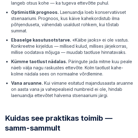
langeb otsus kohe — ka tugeva ettevõtte puhul.
Optimistlik prognoos.
Laenuandja loeb konservatiivset
stsenaariumi. Prognoos, kus käive kahekordistub ilma
põhjenduseta, vähendab usaldust rohkem, kui tõstab
summat.
Ebaselge kasutusotstarve.
«Käibe jaoks» ei ole vastus.
Konkreetne kirjeldus — millised kulud, millises järjekorras,
millise oodatava mõjuga — muudab taotluse hinnatavaks.
Kümme taotlust nädalas.
Päringute jada mitme kuu peale
näeb välja nagu raskustes ettevõte. Kolm taotlust kahe-
kolme nädala sees on normaalne võrdlemine.
Vana aruanne.
Kui viimane esitatud majandusaasta aruanne
on aasta vana ja vahepealseid numbreid ei ole, hindab
laenuandja ettevõtet halvema stsenaariumi järgi.
Kuidas see praktikas toimib —
samm-sammult