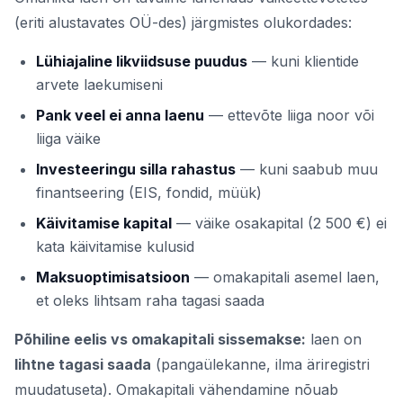
(eriti alustavates OÜ-des) järgmistes olukordades:
Lühiajaline likviidsuse puudus
— kuni klientide
arvete laekumiseni
Pank veel ei anna laenu
— ettevõte liiga noor või
liiga väike
Investeeringu silla rahastus
— kuni saabub muu
finantseering (EIS, fondid, müük)
Käivitamise kapital
— väike osakapital (2 500 €) ei
kata käivitamise kulusid
Maksuoptimisatsioon
— omakapitali asemel laen,
et oleks lihtsam raha tagasi saada
Põhiline eelis vs omakapitali sissemakse:
laen on
lihtne tagasi saada
(pangaülekanne, ilma äriregistri
muudatuseta). Omakapitali vähendamine nõuab