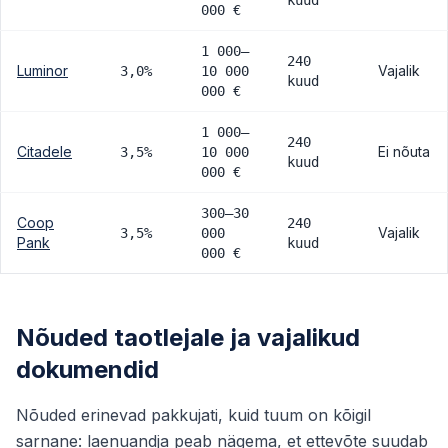
kuud
000 €
1 000–
240
Luminor
Vajalik
3,0%
10 000
kuud
000 €
1 000–
240
Citadele
Ei nõuta
3,5%
10 000
kuud
000 €
300–30
Coop
240
Vajalik
3,5%
000
Pank
kuud
000 €
Nõuded taotlejale ja vajalikud
dokumendid
Nõuded erinevad pakkujati, kuid tuum on kõigil
sarnane: laenuandja peab nägema, et ettevõte suudab