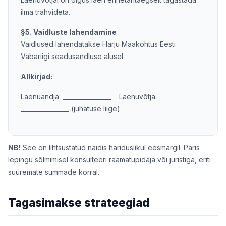
ilma trahvideta.
§5. Vaidluste lahendamine
Vaidlused lahendatakse Harju Maakohtus Eesti
Vabariigi seadusandluse alusel.
Allkirjad:
Laenuandja: ________________ Laenuvõtja:
________________ (juhatuse liige)
NB!
See on lihtsustatud näidis hariduslikul eesmärgil. Päris
lepingu sõlmimisel konsulteeri raamatupidaja või juristiga, eriti
suuremate summade korral.
Tagasimakse strateegiad