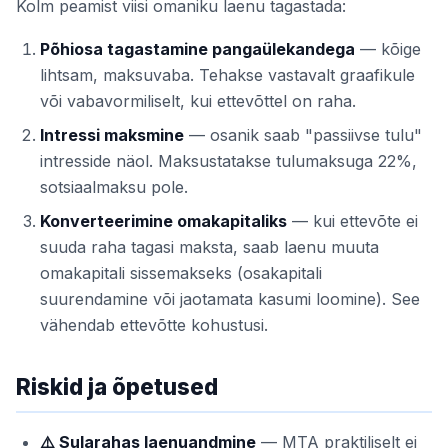
Kolm peamist viisi omaniku laenu tagastada:
Põhiosa tagastamine pangaülekandega
— kõige
lihtsam, maksuvaba. Tehakse vastavalt graafikule
või vabavormiliselt, kui ettevõttel on raha.
Intressi maksmine
— osanik saab "passiivse tulu"
intresside näol. Maksustatakse tulumaksuga 22%,
sotsiaalmaksu pole.
Konverteerimine omakapitaliks
— kui ettevõte ei
suuda raha tagasi maksta, saab laenu muuta
omakapitali sissemakseks (osakapitali
suurendamine või jaotamata kasumi loomine). See
vähendab ettevõtte kohustusi.
Riskid ja õpetused
⚠️ Sularahas laenuandmine
— MTA praktiliselt ei