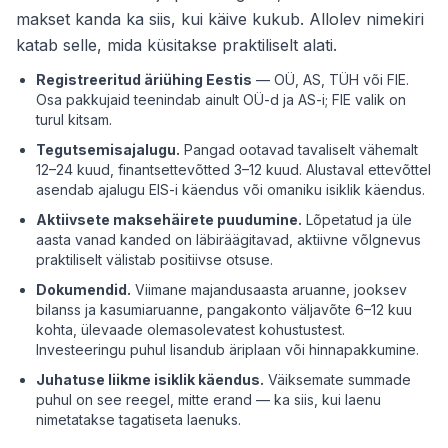
makset kanda ka siis, kui käive kukub. Allolev nimekiri
katab selle, mida küsitakse praktiliselt alati.
Registreeritud äriühing Eestis
— OÜ, AS, TÜH või FIE.
Osa pakkujaid teenindab ainult OÜ-d ja AS-i; FIE valik on
turul kitsam.
Tegutsemisajalugu.
Pangad ootavad tavaliselt vähemalt
12–24 kuud, finantsettevõtted 3–12 kuud. Alustaval ettevõttel
asendab ajalugu EIS-i käendus või omaniku isiklik käendus.
Aktiivsete maksehäirete puudumine.
Lõpetatud ja üle
aasta vanad kanded on läbiräägitavad, aktiivne võlgnevus
praktiliselt välistab positiivse otsuse.
Dokumendid.
Viimane majandusaasta aruanne, jooksev
bilanss ja kasumiaruanne, pangakonto väljavõte 6–12 kuu
kohta, ülevaade olemasolevatest kohustustest.
Investeeringu puhul lisandub äriplaan või hinnapakkumine.
Juhatuse liikme isiklik käendus.
Väiksemate summade
puhul on see reegel, mitte erand — ka siis, kui laenu
nimetatakse tagatiseta laenuks.