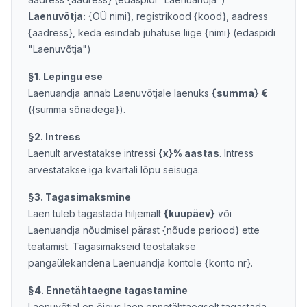
Laenuvõtja:
{OÜ nimi}, registrikood {kood}, aadress
{aadress}, keda esindab juhatuse liige {nimi} (edaspidi
"Laenuvõtja")
§1. Lepingu ese
Laenuandja annab Laenuvõtjale laenuks
{summa} €
({summa sõnadega}).
§2. Intress
Laenult arvestatakse intressi
{x}% aastas
. Intress
arvestatakse iga kvartali lõpu seisuga.
§3. Tagasimaksmine
Laen tuleb tagastada hiljemalt
{kuupäev}
või
Laenuandja nõudmisel pärast {nõude periood} ette
teatamist. Tagasimakseid teostatakse
pangaülekandena Laenuandja kontole {konto nr}.
§4. Ennetähtaegne tagastamine
Laenuvõtjal on õigus laen ennetähtaegselt tagastada