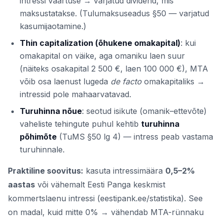
intressi väärtuse → varjatud dividend, mis
maksustatakse. (Tulumaksuseadus §50 — varjatud
kasumijaotamine.)
Thin capitalization (õhukene omakapital)
: kui
omakapital on väike, aga omaniku laen suur
(näiteks osakapital 2 500 €, laen 100 000 €), MTA
võib osa laenust lugeda
de facto
omakapitaliks →
intressid pole mahaarvatavad.
Turuhinna nõue
: seotud isikute (omanik–ettevõte)
vaheliste tehingute puhul kehtib
turuhinna
põhimõte
(TuMS §50 lg 4) — intress peab vastama
turuhinnale.
Praktiline soovitus:
kasuta intressimäära
0,5–2%
aastas
või vähemalt Eesti Panga keskmist
kommertslaenu intressi (eestipank.ee/statistika). See
on madal, kuid mitte 0% → vähendab MTA-rünnaku