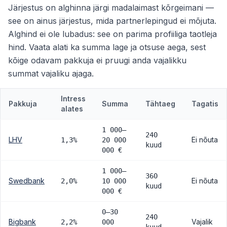
Järjestus on alghinna järgi madalaimast kõrgeimani —
see on ainus järjestus, mida partnerlepingud ei mõjuta.
Alghind ei ole lubadus: see on parima profiiliga taotleja
hind. Vaata alati ka summa lage ja otsuse aega, sest
kõige odavam pakkuja ei pruugi anda vajalikku
summat vajaliku ajaga.
Intress
Pakkuja
Summa
Tähtaeg
Tagatis
alates
1 000–
240
LHV
Ei nõuta
1,3%
20 000
kuud
000 €
1 000–
360
Swedbank
Ei nõuta
2,0%
10 000
kuud
000 €
0–30
240
Bigbank
Vajalik
2,2%
000