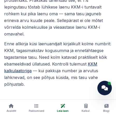
protsendiks. Praktikas tähendab see, et 1%
lepingutasu tõstab lühikese laenu KKM-i tuntavalt
rohkem kui pika laenu oma — sama tasu jaguneb
erineva arvu kuude peale. Sellepärast ei ole mõtet
võrrelda kolmekuulise ja viieaastase laenu KKM-i
omavahel.
Enne allkirja küsi laenuandjalt kirjalikult kolme numbrit:
KKM, tagasimakstav kogusumma ja ennetähtaegse
tagastamise tasu. Need kolm katavad praktiliselt kõik
ebameeldivad üllatused. Kontrolli tulemust
KKM
kalkulaatoriga
— kui pakkuja number ja arvutus
lahknevad, on see põhjus küsida, mis tasu vahe
põhjustab.
Alternatiivid, kui see toode ei sobi
Avaleht
Pakkumised
Leia laen
Kalkul.
Blogi
Arved seisavad, aga käive on olemas.
Siis ei ole vaja