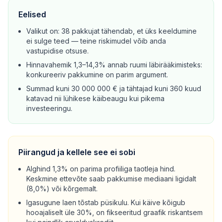
Eelised
Valikut on: 38 pakkujat tähendab, et üks keeldumine
ei sulge teed — teine riskimudel võib anda
vastupidise otsuse.
Hinnavahemik 1,3–14,3% annab ruumi läbirääkimisteks:
konkureeriv pakkumine on parim argument.
Summad kuni 30 000 000 € ja tähtajad kuni 360 kuud
katavad nii lühikese käibeaugu kui pikema
investeeringu.
Piirangud ja kellele see ei sobi
Alghind 1,3% on parima profiiliga taotleja hind.
Keskmine ettevõte saab pakkumise mediaani ligidalt
(8,0%) või kõrgemalt.
Igasugune laen tõstab püsikulu. Kui käive kõigub
hooajaliselt üle 30%, on fikseeritud graafik riskantsem