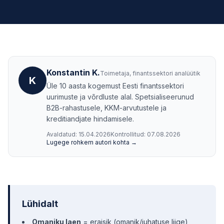
Konstantin K.
Toimetaja, finantssektori analüütik
K
Üle 10 aasta kogemust Eesti finantssektori
uurimuste ja võrdluste alal. Spetsialiseerunud
B2B-rahastusele, KKM-arvutustele ja
kreditiandjate hindamisele.
Avaldatud:
15.04.2026
Kontrollitud:
07.08.2026
Lugege rohkem autori kohta →
Lühidalt
Omaniku laen
= eraisik (omanik/juhatuse liige)