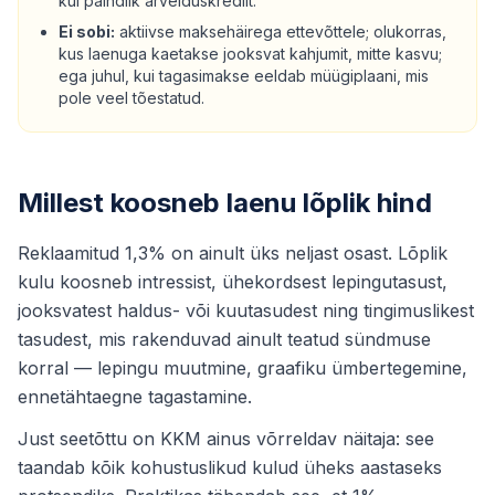
kui paindlik arvelduskrediit.
Ei sobi:
aktiivse maksehäirega ettevõttele; olukorras,
kus laenuga kaetakse jooksvat kahjumit, mitte kasvu;
ega juhul, kui tagasimakse eeldab müügiplaani, mis
pole veel tõestatud.
Millest koosneb laenu lõplik hind
Reklaamitud 1,3% on ainult üks neljast osast. Lõplik
kulu koosneb intressist, ühekordsest lepingutasust,
jooksvatest haldus- või kuutasudest ning tingimuslikest
tasudest, mis rakenduvad ainult teatud sündmuse
korral — lepingu muutmine, graafiku ümbertegemine,
ennetähtaegne tagastamine.
Just seetõttu on KKM ainus võrreldav näitaja: see
taandab kõik kohustuslikud kulud üheks aastaseks