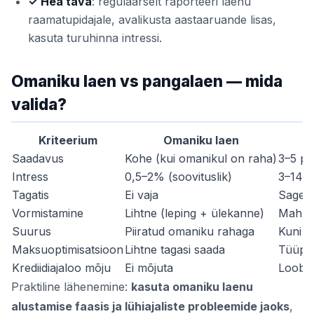
✓ Hea tava
: regulaarselt raporteeri laenu
raamatupidajale, avalikusta aastaaruande lisas,
kasuta turuhinna intressi.
Omaniku laen vs pangalaen — mida
valida?
Kriteerium
Omaniku laen
Saadavus
Kohe (kui omanikul on raha)
3–5 päe
Intress
0,5–2% (soovituslik)
3–14% 
Tagatis
Ei vaja
Sageli 
Vormistamine
Lihtne (leping + ülekanne)
Mahuka
Suurus
Piiratud omaniku rahaga
Kuni m
Maksuoptimisatsioon
Lihtne tagasi saada
Tüüpil
Krediidiajaloo mõju
Ei mõjuta
Loob e
Praktiline lähenemine:
kasuta omaniku laenu
alustamise faasis ja lühiajaliste probleemide jaoks
,