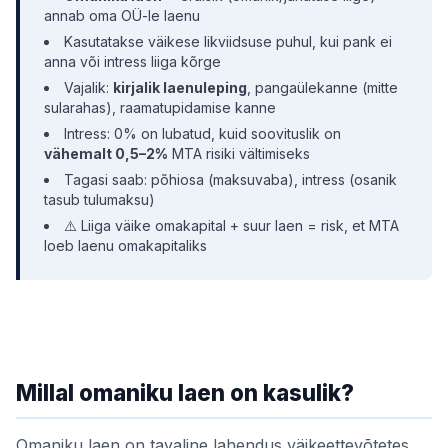
annab oma OÜ-le laenu
Kasutatakse väikese likviidsuse puhul, kui pank ei
anna või intress liiga kõrge
Vajalik:
kirjalik laenuleping
, pangaülekanne (mitte
sularahas), raamatupidamise kanne
Intress: 0% on lubatud, kuid soovituslik on
vähemalt 0,5–2%
MTA risiki vältimiseks
Tagasi saab: põhiosa (maksuvaba), intress (osanik
tasub tulumaksu)
⚠️ Liiga väike omakapital + suur laen = risk, et MTA
loeb laenu omakapitaliks
Millal omaniku laen on kasulik?
Omaniku laen on tavaline lahendus väikeettevõtetes