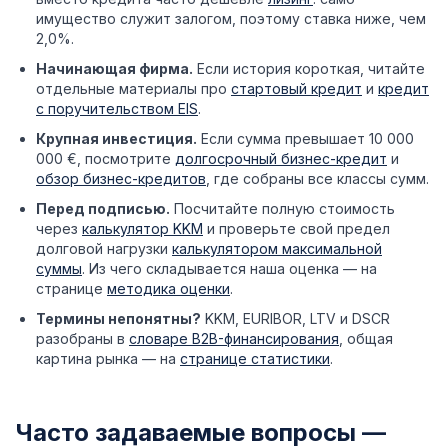
имущество служит залогом, поэтому ставка ниже, чем
2,0%.
Начинающая фирма.
Если история короткая, читайте
отдельные материалы про
стартовый кредит
и
кредит
с поручительством EIS
.
Крупная инвестиция.
Если сумма превышает 10 000
000 €, посмотрите
долгосрочный бизнес-кредит
и
обзор бизнес-кредитов
, где собраны все классы сумм.
Перед подписью.
Посчитайте полную стоимость
через
калькулятор KKM
и проверьте свой предел
долговой нагрузки
калькулятором максимальной
суммы
. Из чего складывается наша оценка — на
странице
методика оценки
.
Термины непонятны?
KKM, EURIBOR, LTV и DSCR
разобраны в
словаре B2B-финансирования
, общая
картина рынка — на
странице статистики
.
Часто задаваемые вопросы —