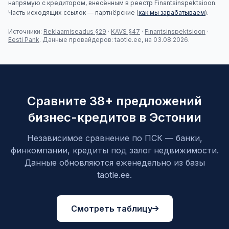
напрямую с кредитором, внесённым в реестр Finantsinspektsioon.
Часть исходящих ссылок — партнёрские (
как мы зарабатываем
).
Источники:
Reklaamiseadus §29
·
KAVS §47
·
Finantsinspektsioon
·
Eesti Pank
. Данные провайдеров: taotle.ee, на 03.08.2026.
Сравните 38+ предложений
бизнес-кредитов в Эстонии
Независимое сравнение по ПСК — банки,
финкомпании, кредиты под залог недвижимости.
Данные обновляются еженедельно из базы
taotle.ee.
Смотреть таблицу