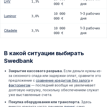
LHV
1,3%
дня
000 €
1–3 рабочих
10 000
Luminor
3,0%
дня
000 €
1–3 рабочих
10 000
Citadele
3,5%
дня
000 €
В какой ситуации выбирать
Swedbank
Закрытие кассового разрыва.
Если деньги нужны из-
за сезонного спада или задержки оплат, сравните это
предложение с
сравнение кредитов без залога
и
факторингом
— последний вообще не увеличивает
долговую нагрузку, поскольку обеспечением служат
уже выставленные счета.
Покупка оборудования или транспорта.
Здесь
вместо кредита часто дешевле
лизинг
: само