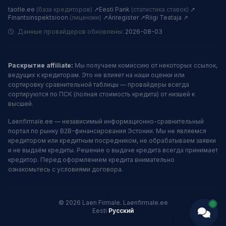
taotle.ee
(база кредиторов)
↗
Eesti Pank
(статистика ставок)
↗
Finantsinspektsioon
(лицензии)
↗
Äriregister ↗
Riigi Teataja ↗
Данные провайдеров обновлены:
2026-08-03
Раскрытие affiliate:
Мы получаем комиссию от некоторых ссылок,
ведущих к кредиторам. Это не влияет на наши оценки или
сортировку сравнительной таблицы — провайдеры всегда
сортируются по ПСК (полная стоимость кредита) от низшей к
высшей.
Laenfirmale.ee — независимый информационно-сравнительный
портал по рынку B2B-финансирования Эстонии. Мы не являемся
кредитором или кредитным посредником, не обрабатываем заявки
и не выдаём кредиты. Решение о выдаче кредита всегда принимает
кредитор. Перед оформлением кредита внимательно
ознакомьтесь с условиями договора.
© 2026 Laen Firmale. Laenfirmale.ee
Eesti
·
Русский