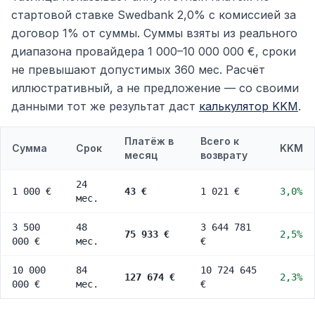
стартовой ставке Swedbank 2,0% с комиссией за
договор 1% от суммы. Суммы взяты из реального
диапазона провайдера 1 000–10 000 000 €, сроки
не превышают допустимых 360 мес. Расчёт
иллюстративный, а не предложение — со своими
данными тот же результат даст
калькулятор KKM
.
Платёж в
Всего к
Сумма
Срок
KKM
месяц
возврату
24
1 000 €
43 €
1 021 €
3,0%
мес.
3 500
48
3 644 781
75 933 €
2,5%
000 €
мес.
€
10 000
84
10 724 645
127 674 €
2,3%
000 €
мес.
€